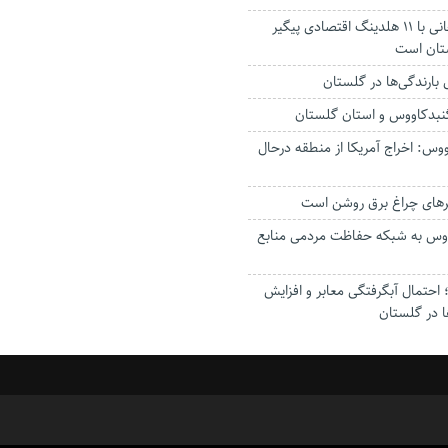
استاندار: بابک زنجانی با ۱۱ هلدینگ اقتصادی پیگیر
ستان است
گنبدکاووس و استان گلستان
وس: اخراج آمریکا از منطقه درحال
رهای چراغ برق روشن است
اووس به شبکه حفاظت مردمی منابع
حتمال آبگرفتگی معابر و افزایش
ا در گلستان