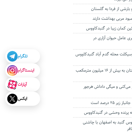
بارشی از فردا به گلستان
ود مربی بهداشت دارند
ن کمان زیبا در‌ گنبدکاووس
ی عامل حیوان آزاری در
سیکلت محله گدم آباد گنبدکاووس
تلگرام
اینستاگرام
مصرف گاز در گلستان به بیش از ۱۶ میلیون مترمکعب
آپارات
 می‌کنی و میگی داداش هرجور
ایکس
پرنده وحشی در گنبدکاووس
بوس گنبد به اصفهان با چاشنی
فر