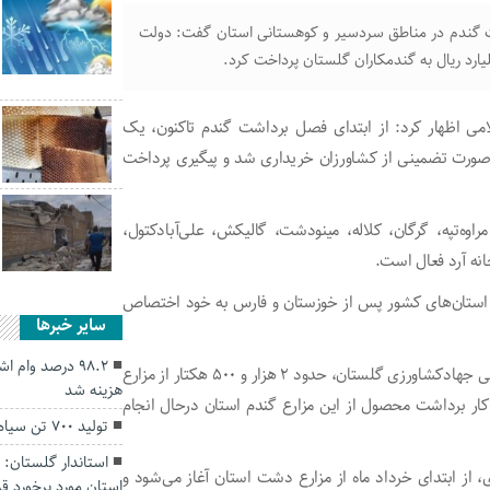
اشت گندم در مناطق سردسیر و کوهستانی استان گفت: دولت
لامی اظهار کرد: از ابتدای فصل برداشت گندم تاکنون، یک
ارزش ۱۹۰ هزار میلیارد ریال به صورت تضمینی از کشاورزان خریداری شد و پیگیری پرداخت
ینی گندم در مراوه‌تپه، گرگان، کلاله، مینودشت، گالیکش، علی‌آبادکتول،
انه آرد فعال است.
ان استان‌های کشور پس از خوزستان و فارس به خود اختصاص
سایر خبرها
۹۸.۲ درصد وام
براساس گزارش علی‌اکبر مهقانی‌نوده معاون بهبود تولیدات گیاهی جهادکشاورزی گلستان، حدود ۲ هزار و ۵۰۰ هکتار از مزارع
هزینه شد
کار برداشت محصول از این مزارع گندم استان درحال انجام
تولید ۷۰۰ تن سیاه دانه در استان گلستان
استاندار گلستان: 
از ابتدای خرداد ماه از مزارع دشت استان آغاز می‌شود و
استان مورد برخورد قرا