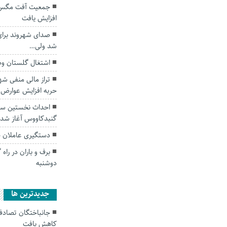
جمعیت آفت مگس مد
افزایش یافت
صدای شهروند برای 
شد ولی…
اشتغال گلستان وض
تراز مالی منفی شه
حربه افزایش عوارض
احداث نخستین سام
گنبدکاووس آغاز شد.
دستگیری عاملان چ
دوشنبه
جديدترين ها
کاهش یافت