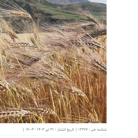
شناسه خبر : 12376 | تاریخ انتشار : 31 تیر 1403 - 16:03 |