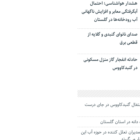
هشدار هواشناسی؛ احتمال
آبگرفتگی معابر و افزایش ناگهانی
آب رودخانه‌ها در گلستان
صدای نانوای گنبدی و گلایه از
قطعی برق
حادثه انفجار گاز منزل مسکونی
در گنبدکاووس
 اشتغال گنبدکاووس در جای درست
مدیران تعلل کننده در حوزه آب این
ر می‌گیرند