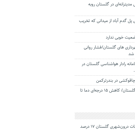
یترانه‌ای در گلستان روبه
پل گدم آباد از میدانی که تخریب
عیت خوبی ندارد
رداری های گلستان/فشار روانی
 شد
انه رادار هواشناسی گلستان در
اقوکشی در بندرترکمن
برف و باران در راه گلستان/ کاهش ۱۵ درجه‌ای دما تا
جانباختگان تصادفات درون‌شهری گلستان ۱۷ درصد