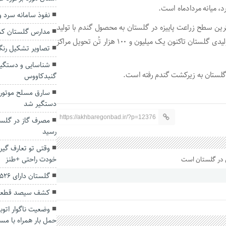
، میانه مردادماه است.
نفوذ سامانه سرد و 
ن سطح زراعت پاییزه در گلستان به محصول گندم با تولید
مدارس گلستان کمب
یک میلیون و ۴۰۰ هزار تُن اختصاص داردکه تاکنون از گندم تولیدی گلستان تاکنون یک میلیون و ۱۰۰ هزار تُن تحویل مراکز
تصاویر تشکیل رنگی
شناسایی و دستگیر
گنبدکاووس
سارق مسلح موتور
دستگیر شد
https://akhbaregonbad.ir/?p=12376
رسید
وقتی تو تعارف گیر
خودت راحتی +طنز
گلستان دارای ۵۲۶ جانباز زیر ۲۵ درصد است
کشف سیصد قطعه 
وضعیت ناگوار اتو
حمل بار همراه با مسا