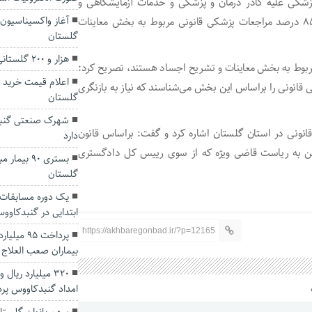
زشکی علیه کادر درمان و پزشکی و خدمات آزمایشگاهی و
آغاز واکسیناسیون 
نمونه‌برداری از اجساد به مردم خدمات ارائه می‌کند، افزود: ۸۵ درصد مراجعات پزشکی قانونی مربوط به بخش معاینات
گلستان
هزار و ۲۰۰ گلستانی به حج عمره اعزام می‌شوند
ی مربوط به بخش معاینات و تشریح اجساد هستند، تصریح کرد:
اعلام قیمت خرید ت
نونی را براساس این بخش می‌شناسند که نیاز به بازنگری
گلستان
شهرک صنعتی گنبد
نونی در استان گلستان اشاره کرد و گفت: براساس قانون
دارد
ین به ریاست قاضی ویژه که از سوی رییس کل دادگستری
بستری ۹۰ بی
گلستان
یک دوره مسابقات
ابتدایی در گنبدکاوو
https://akhbaregonbad.ir/?p=12165
پرداخت ۹۵
بیماران صعب العلاج 
۳۲۰ میلیارد ریا
امداد گنبدکاووس پر