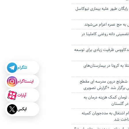
رایگان طیور علیه بیماری نیوکاسل
ضمینی دانه روغنی کاملینا در
کاووس ظرفیت زیادی برای توسعه
مار مبتلا به کرونا در بیمارستان‌های
تلگرام
اینستاگرام
 شطرنج درون مدرسه ای مقطع
س برگزار شد +گزارش تصویری
آپارات
 میلیارد تومان کمک هزینه درمان به
در گلستان
ایکس
ل وام اشتغال به مددجویان کمیته
داخت شد