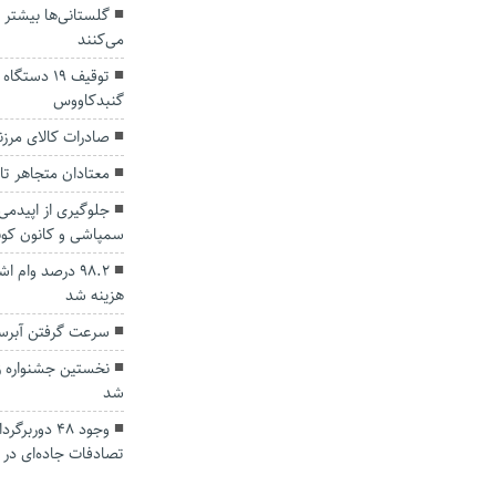
گلستانی‌ها بیشتر 
می‌کنند
توقيف 19 د
گنبدكاووس
صادرات کالای مرزنشین
معتادان متجاهر تا
جلوگیری از اپیدمی
سمپاشی و کانون کوب
۹۸.۲ درصد وام
هزینه شد
سرعت گرفتن آبرسا
نخستین جشنواره زی
شد
وجود ۴۸ دور
تصادفات جاده‌ای در