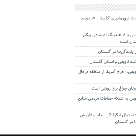
جانباختگان تصادفات درون‌شهری گلستان ۱۷ درصد
استاندار: بابک زنجانی با ۱۱ هلدینگ اقتصادی پیگیر
ستان است
گنبدکاووس و استان گلستان
وس: اخراج آمریکا از منطقه درحال
رهای چراغ برق روشن است
اووس به شبکه حفاظت مردمی منابع
حتمال آبگرفتگی معابر و افزایش
ا در گلستان