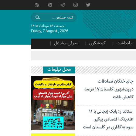
جمعه / ۱۶ مرداد / ۱۴۰۵
Friday, 7 August , 2026
یادداشت
گردشگری
معرفی مشاغل
محل تبلیغات
جانباختگان تصادفات
درون‌شهری گلستان ۱۷ درصد
کاهش یافت
استاندار: بابک زنجانی با ۱۱
هلدینگ اقتصادی پیگیر
سرمایه‌گذاری در گلستان است