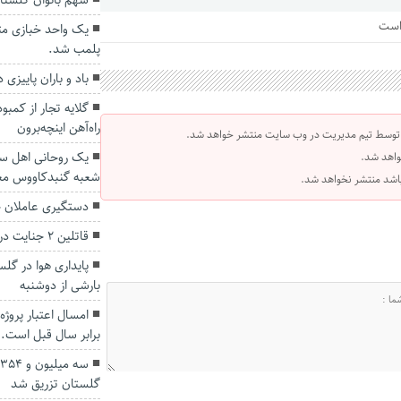
سهم بانوان گلستا
 است
یک واحد خبازی م
پلمب شد.
باد و باران پاییزی 
گلایه تجار از کمبو
راه‌آهن اینچه‌برون
 توسط تیم مدیریت در وب سایت منتشر خواهد شد.
یک روحانی اهل سن
واهد شد.
شعبه گنبدکاووس مع
 باشد منتشر نخواهد شد.
دستگیری عاملان چ
قاتلین ۲ جنایت در گلستان دستگیر شدند
پایداری هوا در گلس
بارشی از دوشنبه
برابر سال قبل است.
گلستان تزریق شد