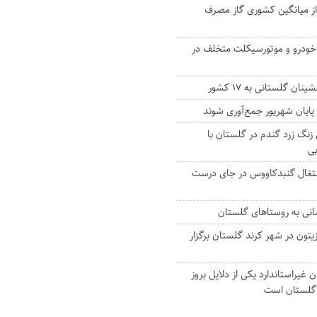
از میانگین کشوری گاز مصرف
ستگاه خودرو و موتورسيكلت متخلف در
ان گلستانی به ۱۷ کشور
 پایان شهریور جمع‌آوری شوند
 زنگ زرد گندم در گلستان با
ی
 اشتغال گنبدکاووس در جای درست
نی به روستا‌های گلستان
تون در شهر کرند گلستان برگزار
برگردان غیراستاندارد یکی از دلایل بروز
 گلستان است