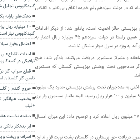
گنبدکاووس تجلیل ش
م که در دولت سیزدهم رقم خورده اتفاقی بی‌نظیر و انقلابی
دهک‌های یارانه بگی
۴۰ میلیارد ریال ب
ن بهزیستی حائز اهمیت است، یادآور شد: از دیگر اقدامات
گنبدکاووس نیاز است
بهزیستی مناسب‌سازی جامعه و منزل مددجویان است که در همین راستا در دولت سیزدهم ۴۵ میلیارد ریال اعتبار به
احتمال وقوع سیلا
آمد به ویژه در منزل دچار مشکل نباشند.
احداث تقاطع‌های
هانه و متمرکز مستمری دریافت می‌کنند، یادآور شد: هیچ
ترافیکی در گنبدکاو
گر مددجویی تحت پوشش بهزیستی گلستان که مستمری
قطع سوآپ گاز ترک
شد.
تامین گاز گلستان ا
ستی گلستان؛ در سال ۱۴۰۰، مستمری پرداختی به مددجویان تحت پوشش بهزیستی حدود یک میلیون
خروج گندم از گلس
و ۵۰۰ هزار ریال بود که در حال حاضر با افزایش قابل‌توجه به ۹ میلیون و ۱۰۰ هزار ریال رسید، البته مقدار مستمری واریزی
وضعیت غم‌انگیز ت
+فیلم
صفحه نخست هفته
طاهری‌زاده میزان حق پرستاری ویژه معلولان ضایعه نخاعی را ۲۷ میلیون ریال اعلام کرد و توضیح داد: این میزان امسال
ابر بدهکار بانکی 
اسراف و ریخت و 
مول دریافت حق پرستاری در گلستان پشت نوبت قرار ندارد،