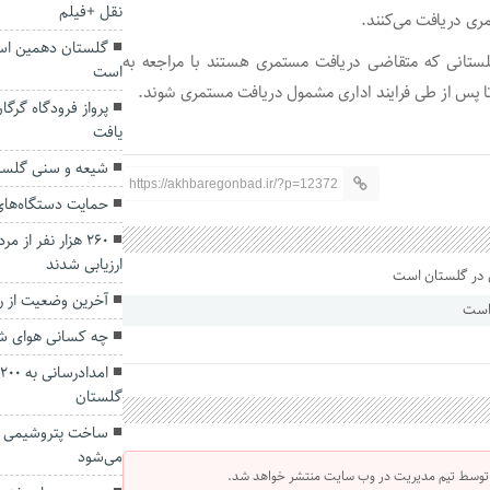
نقل +فیلم
گلستان دهمین اس
ستانی که متقاضی دریافت مستمری هستند با مراجعه به
است
تا پس از طی فرایند اداری مشمول دریافت مستمری شوند.
پرواز فرودگاه گرگان
یافت
شیعه و سنی گلستا
https://akhbaregonbad.ir/?p=12372
حمایت دستگاه‌های 
۲۶۰ هزار نفر از 
ارزیابی شدند
آخرین وضعیت از ر
 است
چه کسانی هوای شهر
گلستان
ساخت پتروشیمی گل
می‌شود
 توسط تیم مدیریت در وب سایت منتشر خواهد شد.