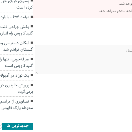
پسروی دریای خزر ف
واهد شد.
کرده است
 باشد منتشر نخواهد شد.
درآمد ۶۵۶ میلیاردی گمرکات گلستان
بخش جراحی قلب باز
گنبدکاووس راه انداز
امکان دسترسی وسا
گلستان فراهم شد
صرفه‌جویی، تنها ر
گنبدکاووس است
یک نوزاد در آمبول
پرورش خاویاری دری
برمی‌گردد
تصاویری از مراسم
محوطه پارک قابوس
جديدترين ها