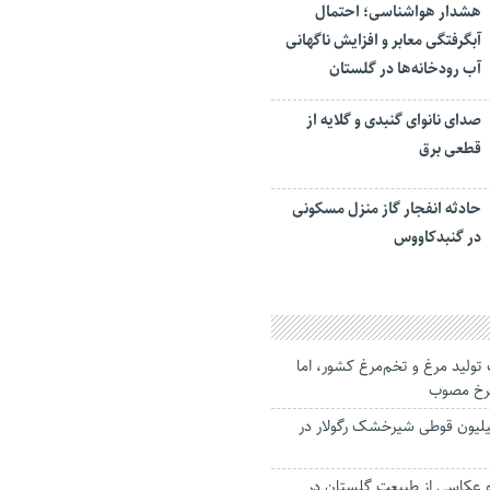
هشدار هواشناسی؛ احتمال
آبگرفتگی معابر و افزایش ناگهانی
آب رودخانه‌ها در گلستان
صدای نانوای گنبدی و گلایه از
قطعی برق
حادثه انفجار گاز منزل مسکونی
در گنبدکاووس
ولید مرغ و تخم‌مرغ کشور، اما
نرخ مصوب
یع بیش از ۱۲ میلیون قوطی شیرخشک رگولار در
ه عکاسی از طبیعت گلستان در