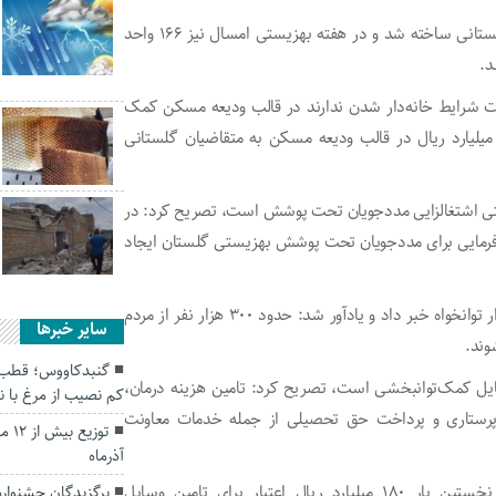
او افزود: پارسال حدود هزار واحد مسکونی برای مددجویان گلستانی ساخته شد و در هفته بهزیستی امسال نیز ۱۶۶ واحد
د.
مدت شرایط خانه‌دار شدن ندارند در قالب ودیعه مسکن کمک
لاعوض و تسهیلات می‌کند که در همین راستا پارسال ۵۵۰ میلیارد ریال در قالب ودیعه مسکن به متقاضیان گلستانی
یستی اشتغالزایی مددجویان تحت پوشش است، تصریح کرد: در
 خویش‌فرمایی و کارفرمایی برای مددجویان تحت پوشش بهزیستی گلستان ایجاد
طاهری‌زاده از خدمت‌رسانی بهزیستی گلستان به حدود ۶۰ هزار توانخواه خبر داد و یادآور شد: حدود ۳۰۰ هزار نفر از مردم
سایر خبرها
وند.
گنبدکاووس؛ قطب ت
ایل کمک‌توانبخشی است، تصریح کرد: تامین هزینه درمان،
کم نصیب از مرغ با 
رستاری و پرداخت حق تحصیلی از جمله خدمات معاونت
توز
آذرماه
مدیرکل بهزیستی گلستان با اشاره به اینکه پارسال برای نخستین بار ۱۸۰ میلیارد ریال اعتبار برای تامین وسایل
برگزیدگان جشنوار