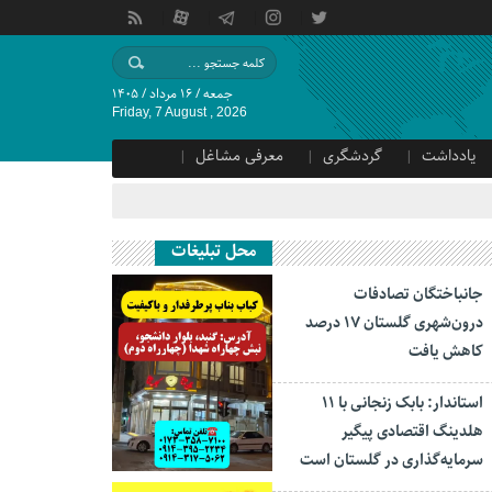
جمعه / ۱۶ مرداد / ۱۴۰۵
Friday, 7 August , 2026
یادداشت
گردشگری
معرفی مشاغل
محل تبلیغات
جانباختگان تصادفات
درون‌شهری گلستان ۱۷ درصد
کاهش یافت
استاندار: بابک زنجانی با ۱۱
هلدینگ اقتصادی پیگیر
سرمایه‌گذاری در گلستان است