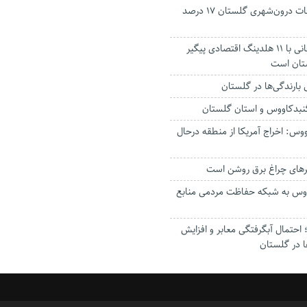
جانباختگان تصادفات درون‌شهری گلستان ۱۷ درصد
استاندار: بابک زنجانی با ۱۱ هلدینگ اقتصادی پیگیر
ستان است
گنبدکاووس و استان گلستان
وس: اخراج آمریکا از منطقه درحال
رهای چراغ برق روشن است
اووس به شبکه حفاظت مردمی منابع
حتمال آبگرفتگی معابر و افزایش
ا در گلستان