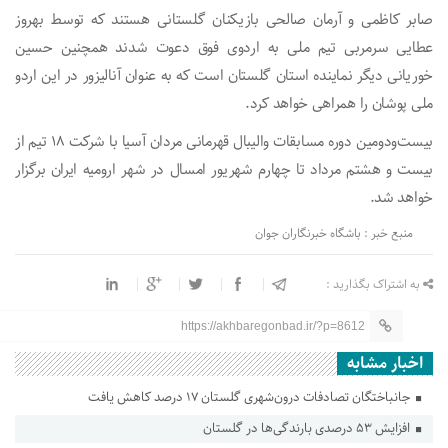
صابر کاظمی و آرمان صالحی بازیکنان گلستانی هستند که توسط بهروز
عطایی سرمربی تیم ملی به اردو‌ی فوق دعوت شدند همچنین حسین
خوریانی دیگر نماینده استان گلستان است که به عنوان آنالیزور در این اردو
ملی پوشان را همراهی خواهد کرد.
بیست‌ودومین دوره مسابقات والیبال قهرمانی مردان آسیا با شرکت ۱۸ تیم از
بیست و هشتم مرداد تا چهارم شهریور امسال در شهر ارومیه ایران برگزار
خواهد شد.
منبع خبر : باشگاه خبرنگاران جوان
به اشتراک بگذارید :
https://akhbaregonbad.ir/?p=8612
اخبار مشابه
جانباختگان تصادفات درون‌شهری گلستان ۱۷ درصد کاهش یافت
افزایش ۵۳ درصدی بارندگی‌ها در گلستان