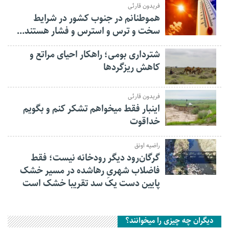
فریدون قارئی
هموطنانم در جنوب کشور در شرایط
سخت و ترس و استرس و فشار هستند…
شترداری بومی؛ راهکار احیای مراتع و
کاهش ریزگردها
فریدون قارئی
اینبار فقط میخواهم تشکر کنم و بگویم
خداقوت
راضیه اونق
گرگان‌رود دیگر رودخانه نیست؛ فقط
فاضلاب شهریِ رهاشده در مسیر خشک
پایین دست یک سد تقریبا خشک است
دیگران چه چیزی را میخوانند؟