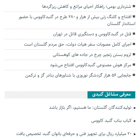
شترداری بومی؛ راهکار احیای مراتع و کاهش ریزگردها
افتتاح و کلنگ زنی بیش از هزار و ۲۸۰ طرح در گنبدکاووس با حضور
استاندار گلستان
قتل در گنبدکاووس و دستگیری قاتل در تهران
اجرای کامل مصوبات سفر هیات دولت، حق مردم گلستان است
لزوم بستن زنجیر چرخ در جاده های کوهستانی
مرکز هوش مصنوعی گنبدکاووس افتتاح می‌شود
جابجایی ۵۶ هزار گردشگر نوروزی با شناور‌های بنادر گز و ترکمن
معرفی مشاغل گنبدی
تولیدکنندگان گلستان: ما هستیم، اگر بازار باشد
کباب بناب گنبد کاووس
۲۰ میلیارد ریال برای تجهیز فنی و حرفه‌ای بانوان گنبد تخصیص یافت