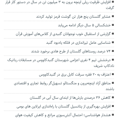
افزایش ظرفیت ریلی اینچه برون به ۳ میلیون تن در سال در دستور کار قرار
گرفت
عشایر گلستان پنج هزار تن گوشت قرمز تولید کردند
خشکسالی ۵ سال دیگر ادامه می‌یابد
گزارشی از استقبال خوب نوجوانان گنبدی از کلاس‌های آموزش قرآن
شناسایی عامل تیراندازی در فلکه یادبود گنبد
۷۴ درصد روستاهای گلستان از طرح هادی برخورد شدند
درخشش تیم 4 نفری اعزامی شهرستان گنبدکاووس در مسابقات رباتیک
نادکاپ شریف
اعتراف به 20 فقره سرقت كابل برق در گنبدكاووس
مناطق آزاد اینچه‌برون و منگستائو تسهیل‌گر روابط تجاری و اقتصادی
باشند
کاهش ۳۶ درصدی بارش‌ها از ابتدای سال آبی در گلستان
افزایش بهره‌گیری از پتانسیل گلستان با راه‌اندازی ایرلاین های بومی
هشدار هواشناسی؛ احتمال آتش‌سوزی مراتع و کاهش کیفیت هوای