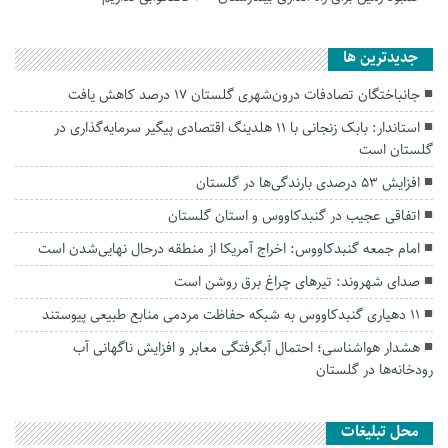
جديدترين ها
جانباختگان تصادفات درون‌شهری گلستان ۱۷ درصد کاهش یافت
استاندار: بابک زنجانی با ۱۱ هلدینگ اقتصادی پیگیر سرمایه‌گذاری در
گلستان است
افزایش ۵۳ درصدی بارندگی‌ها در گلستان
اتفاقی عجیب در‌ گنبدکاووس و استان گلستان
امام جمعه گنبدکاووس: اخراج آمریکا از منطقه درحال نهایی‌شدن است
صدای شهروند: تیرهای چراغ برق روشن است
۱۱ دهیاری گنبدکاووس به شبکه حفاظت مردمی منابع طبیعی پیوستند
هشدار هواشناسی؛ احتمال آبگرفتگی معابر و افزایش ناگهانی آب
رودخانه‌ها در گلستان
محل تبلیغات