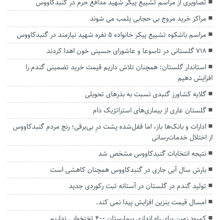
تصاویری از مراسم تشییع پیکر شهید مدافع حرم در گنبدکاووس
مراکز خرید مروج بی حجابی پلمب می شوند
مراسم باشکوه تشییع پیکر خانواده ۵ نفره شهید نیازمند در گنبدکاووس
۷۱۸ گلستانی در تاسوعا و عاشورای حسینی خون اهدا کردند
استاندار گلستان: همچنان تلاش داریم قیمت خرید تضمینی گندم را
افزایش دهیم
گلایه کشاورز گنبدی نسبت به بذرهای تحویلی
گلستان عاری از بیماری‌های استراتژیک دام
ادارات و بانک‌ها باز، اما قفل‌شده پشت درِ بی‌برقی؛ رنج مردم گنبدکاووس
از اختلال خدمات‌رسانی
نتیجه انتخابات گنبدکاووس مشخص شد
بارش‌ سال آبی جاری در گنبدکاووس همچنان کاهشی است
تولید گندم در گلستان در آستانه ثبت رکوردی جدید
امسال قیمت بنزین افزایش پیدا نمی کند.
کمبود زمین برای راه اندازی بیمارستان ۴۰۰ تختخوابی نداریم