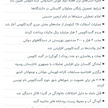
جایزه اسب‌های برتر هفته دوم کورس اسبدوانی گنبدکاووس تعیین شد
شرایط تحصیل رایگان معلولان گلستانی در دانشگاه‌ها
اعلام تعطیلی سینما‌ها در ایام اربعین حسینی
عملیات آسفالت ۲۵ کیلومتر از جاده‌های بخش مرزی گنبدکاووس آغاز شد
مردم گنبدکاووس ۲ هزار میلیارد ریال مالیات پرداخت کردند
جذب ۴ هزار و ۳۰۰ مددجوی بهزیستی در دستگاههای دولتی
آمار ولادت‌ها در گنبدکاووس افزایشی شد
نجات و رهاسازی دو عدد رودک ( گورکن) در گنبد کاووس
آمادگی گلستان برای افزایش تعاملات با جمهوری تاتارستان روسیه
برگزاری افتتاحیه مسابقات کاراته قهرمانی جوانان و نوجوانان کشور
۲۰۴ نفر برای عضویت در شوراهای شهر حوزه گنبدکاووس نام نویسی
کردند
قتل داماد به دلیل اختلافات خانوادگی در گنبد/ قاتل دستگیر شد
آلودگی آب و محیط زیست رودخانه های حاشیه گنبد