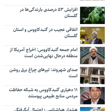
افزایش ۵۳ درصدی بارندگی‌ها در
گلستان
اتفاقی عجیب در‌ گنبدکاووس و استان
گلستان
امام جمعه گنبدکاووس: اخراج آمریکا از
منطقه درحال نهایی‌شدن است
صدای شهروند: تیرهای چراغ برق روشن
است
۱۱ دهیاری گنبدکاووس به شبکه حفاظت
مردمی منابع طبیعی پیوستند
هشدار هواشناسی؛ احتمال آبگرفتگی