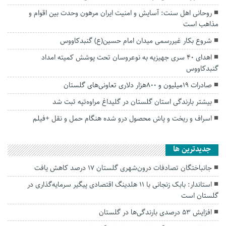
روحانی اهل سنت: آسایش و امنیت ایران مرهون وحدت بین اقوام و
مذاهب است
شروع بکار غیررسمی میدان امام حسین(ع) گنبدکاووس
اهدای ۴٠ سری جهیزیه به نوعروسان تحت پوشش کمیته امداد
گنبدکاووس
صادرات ۱۹میلیون و ۸۰۰هزار دلاری تعاونی‌های گلستان
بیشتر بارندگی استان گلستان در گلیداغ مراوه‌تپه ثبت شد
اسراف و ریخت و پاش محصول درو شده هنگام حمل و نقل +فیلم
جديدترين ها
جانباختگان تصادفات درون‌شهری گلستان ۱۷ درصد کاهش یافت
استاندار: بابک زنجانی با ۱۱ هلدینگ اقتصادی پیگیر سرمایه‌گذاری در
گلستان است
افزایش ۵۳ درصدی بارندگی‌ها در گلستان