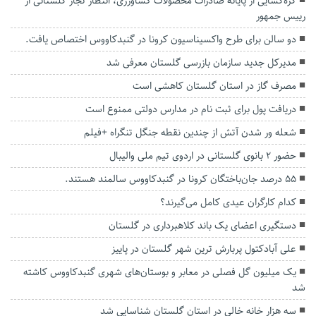
گره‌گشایی از پایانه صادرات محصولات کشاورزی، انتظار تجار گلستانی از
رییس جمهور
دو سالن برای طرح واکسیناسیون کرونا در گنبدکاووس اختصاص یافت.
مدیرکل جدید سازمان بازرسی گلستان معرفی شد
مصرف گاز در استان گلستان کاهشی است
دریافت پول برای ثبت نام در مدارس دولتی ممنوع است
شعله ور شدن آتش از چندین نقطه جنگل تنگراه +فیلم
حضور ۲ بانوی گلستانی در اردوی تیم ملی والیبال
۵۵ درصد جان‌باختگان کرونا در گنبدکاووس سالمند هستند.
کدام کارگران عیدی کامل می‌گیرند؟
دستگیری اعضای یک باند کلاهبرداری در گلستان
علی آبادکتول پربارش ترین شهر گلستان در پاییز
یک میلیون گل فصلی در معابر و بوستان‌های شهری گنبدکاووس کاشته
شد
سه هزار خانه خالی در استان گلستان شناسایی شد