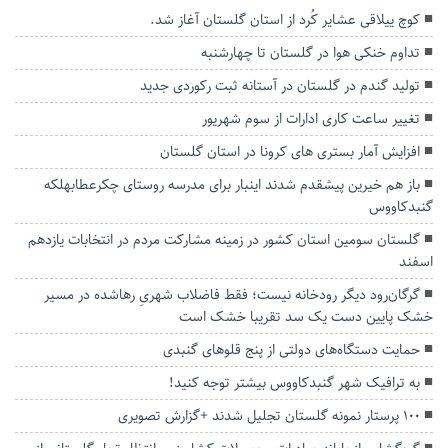
کوچ ییلاقی عشایر کُرد از استان گلستان آغاز شد.
تداوم خنکی هوا در گلستان تا چهارشنبه
تولید گندم در گلستان در آستانه ثبت رکوردی جدید
تغییر ساعت کاری ادارات از سوم شهریور
افزایش آمار بستری های کرونا در استان گلستان
باز هم خیرین پیشقدم شدند اینبار برای مدرسه روستای چکرعطابهلکه
گنبدکاووس
گلستان سومین استان کشور در زمینه مشارکت مردم در انتخابات یازدهم
اسفند
گرگان‌رود دیگر رودخانه نیست؛ فقط فاضلاب شهریِ رهاشده در مسیر
خشک پایین دست یک سد تقریبا خشک است
حمایت دستگاه‌های دولتی از پنج قلوهای گنبدی
به ترافیک شهر گنبدکاووس بیشتر توجه کنید!
۱۰۰ پرستار نمونه گلستان تجلیل شدند +گزارش تصویری