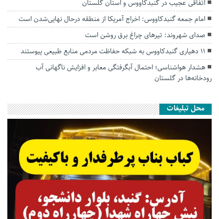
اتفاقی عجیب در‌ گنبدکاووس و استان گلستان
امام جمعه گنبدکاووس: اخراج آمریکا از منطقه درحال نهایی‌شدن است
صدای شهروند: تیرهای چراغ برق روشن است
۱۱ دهیاری گنبدکاووس به شبکه حفاظت مردمی منابع طبیعی پیوستند
هشدار هواشناسی؛ احتمال آبگرفتگی معابر و افزایش ناگهانی آب
رودخانه‌ها در گلستان
محل تبلیغات