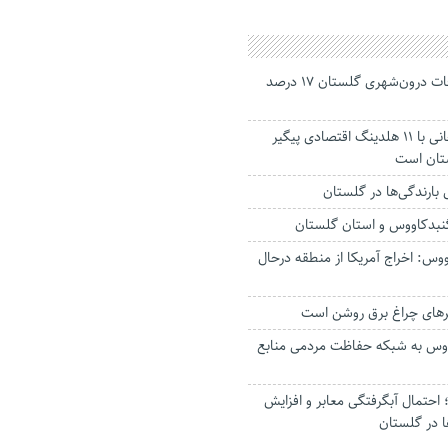
جانباختگان تصادفات درون‌شهری گلستان ۱۷ درصد
استاندار: بابک زنجانی با ۱۱ هلدینگ اقتصادی پیگیر
ستان است
گنبدکاووس و استان گلستان
وس: اخراج آمریکا از منطقه درحال
رهای چراغ برق روشن است
اووس به شبکه حفاظت مردمی منابع
حتمال آبگرفتگی معابر و افزایش
ا در گلستان