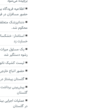
برچیده می‌شود
اطلاعیه فرودگاه بی
حضور مسافران در فر
دندانپزشک متخلف 
محکوم شد.
خسارت زد
یک مسئول میراث ف
رشوه دستگیر شد
لیست کشیک نانوای
حضور اتباع خارجی 
گلستان پیشتاز در 
گلستان
در گلستان