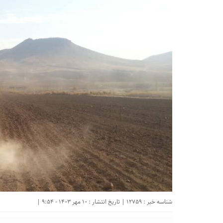
شناسه خبر : 12759 | تاریخ انتشار : 10 مهر 1403 - 9:54 |