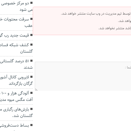
دو مرکز خصوصی دیا
می شود
 توسط تیم مدیریت در وب سایت منتشر خواهد شد.
سرقت محتویات خود
واهد شد.
عقب
 باشد منتشر نخواهد شد.
قیمت جدید رب گو
کشف شبکه فساد در
گلستان
۵۱ درصد گلستانی
شدند
لایروبی کانال آشور
گرگان بازگرداند
آل
آفت مگس میوه مدیتر
بارش‌های رگباری 
گلستان شد.
بساط دست‌فروشی 