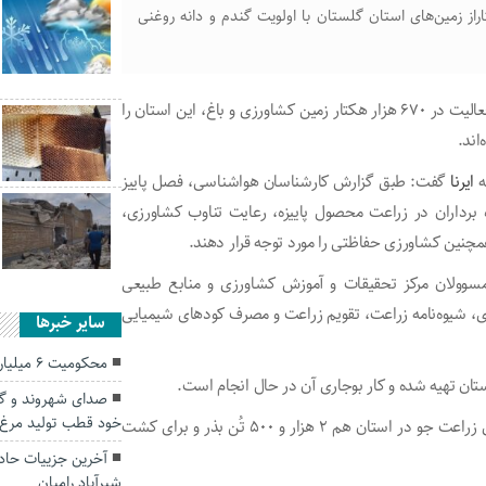
لات کشاورزی در نزدیک به ۵۶۰ هزار هکتاراز زمین‌های استان گلستان با اولویت گندم و دانه روغنی
گلستان ۱۵۰ هزار بهره‌بردار بخش کشاورزی و باغی دارد که با فعالیت در ۶۷۰ هزار هکتار زمین کشاورزی و باغ، این استان را
اند.
ه
ایرنا
گفت: طبق گزارش کارشناسان هواشناسی، فصل پاییز
 برداران در زراعت محصول پاییزه، رعایت تناوب کشاورزی،
مچنین کشاورزی حفاظتی را مورد توجه قرار دهند.
 مسوولان مرکز تحقیقات و آموزش کشاورزی و منابع طبیعی
زی، شیوه‌نامه زراعت، تقویم زراعت و مصرف کودهای شیمیایی
سایر خبرها
محکومیت ۶ میلیاردی قاچاقچی سیگار در گلستان
صدای شهروند و گل
خود قطب تولید مرغ
معاون بهبود تولیدات گیاهی جهادکشاورزی گلستان افزود: برای زراعت جو در استان هم ۲ هزار و ۵۰۰ تُن بذر و برای کشت
شیرآباد رامیان