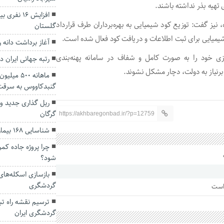
تهیه بذر نداشته باشند.
افزایش ۱۶ 
نیز گفت: توزیع کود شیمیایی به بهره‌برداران طرف قرارداد
گلستان
شیمیایی برای ثبت اطلاعات و دریافت کود فعال شده است.
آغاز برداشت دانه 
رزی خود را به صورت کامل و شفاف در سامانه پهنه‌بندی
رتبه جهانی ایران در
رنیاز به دولت، دچار مشکل نشوند.
ماهانه ۵۰۰
گنبدکاووس به سرقت 
ریل گذاری جدید و
گرگان
https://akhbaregonbad.ir/?p=12759
شناسایی ۱۶۸ بیمار مبتلا به اچ آی وی در گلستان
چرا پروژه جاده ک
شود؟
بازسازی اسکله‌های 
گردشگری
 است
ترسیم نقشه راه تب
گردشگری ایران