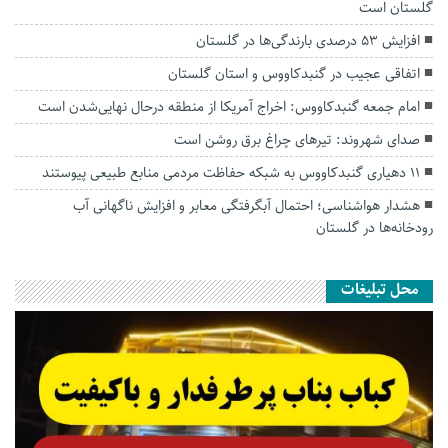
گلستان است
افزایش ۵۳ درصدی بارندگی‌ها در گلستان
اتفاقی عجیب در‌ گنبدکاووس و استان گلستان
امام جمعه گنبدکاووس: اخراج آمریکا از منطقه درحال نهایی‌شدن است
صدای شهروند: تیرهای چراغ برق روشن است
۱۱ دهیاری گنبدکاووس به شبکه حفاظت مردمی منابع طبیعی پیوستند
هشدار هواشناسی؛ احتمال آبگرفتگی معابر و افزایش ناگهانی آب
رودخانه‌ها در گلستان
محل تبلیغات