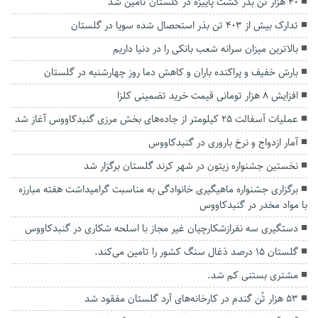
۴۰ هزار تُن بذر کشت پاییزه در گلستان تامین شد
تدارک بیش از ۴۰۳ تن بذر استحصال شده سویا در گلستان
بالاترین میزان سرانه شعب بانکی را در دنیا داریم
بارش خفیف و پراکنده باران و کاهش دما روز چهارشنبه در گلستان
افزایش ۸ هزار تومانی قیمت خرید تضمینی کلزا
عملیات آسفالت ۲۵ کیلومتر از جاده‌های بخش مرزی گنبدکاووس آغاز شد
آمار ازدواج و نرخ باروری در گنبدکاووس
نخستین جشنواره زیتون در شهر کرند گلستان برگزار شد
برگزاری جشنواره ماهیگیری خانوادگی به‌ مناسبت گرامیداشت هفته مبارزه
با مواد مخدر در گنبدکاووس
دستگیری سه نفرازشکارچیان غیر مجاز با اسلحه شکاری در گنبدکاووس
گلستان ۱۵ درصد ذغال سنگ کشور را تامین می‌کند.
مشتری بستنی کم ‌شد.
۵۳ هزار تُن گندم در کارخانه‌های آرد گلستان مفقود شد