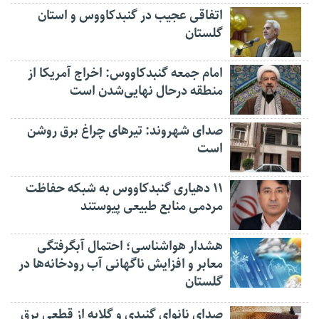
اتفاقی عجیب در‌ گنبدکاووس و استان
گلستان
امام جمعه گنبدکاووس: اخراج آمریکا از
منطقه درحال نهایی‌شدن است
صدای شهروند: تیرهای چراغ برق روشن
است
۱۱ دهیاری گنبدکاووس به شبکه حفاظت
مردمی منابع طبیعی پیوستند
هشدار هواشناسی؛ احتمال آبگرفتگی
معابر و افزایش ناگهانی آب رودخانه‌ها در
گلستان
صدای نانوای گنبدی و گلایه از قطعی برق