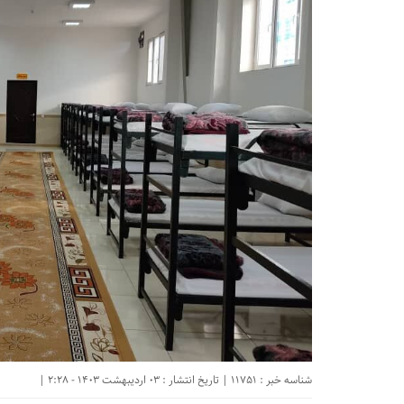
شناسه خبر : 11751 | تاریخ انتشار : 03 اردیبهشت 1403 - 2:28 |