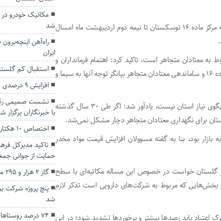
مکانیک خودرو در 
شد
استاندار گلستان همچنین به فرماندار گرگان تاکید کرد: ۲ سوله مرکز ماده ۱۶ توسکستان تا نیمه دوم اردیبهشت ماه امسال
.
راه‌آهن اینچه‌برو
ایران
 به معتادان متجاهر است، تاکید کرد: اهتمام فرمانداران و
استقبال کم گلستان
شهرداران گرگان و گنبد کاووس برای راه‌اندازی سریع‌تر مراکز ماده ۱۶ و ساماندهی معتادان متجاهر بیانگر توجه آنها به سیما و
افزایش ۹ درصدی ثبت واقعه ولادت در گلستان
نشست صمیمی رئی
زنگانه با بیان اینکه وجود ۱۰۰ تخت برای نگهداری معتادان جوابگوی نیاز استان نیست، یادآور شد: اگر طی ۳۰ سال گذشته
با خبرنگاران برگزار ش
اختصاص ۱۰ هکتار زمین به چوگان در استان گلستان
ازار بود، بنا به گفته مسوولان افزایش قیمت مواد مخدر
تاکید مدیرکل فرهن
حمایت از جوانی جم
خدر گلستان خواست در خصوص این مساله مکاتبه‌ای با سطح
گاز ۲ هزار و ۲۹۵ مشترک غیرخانگی گلستان قطع شد
ر بخش‌هایی که مربوط به شرکت‌های دارویی است تذکر لازم
پنج پروژه شرکت بر
شد
۷۴ درصد روستاه
ک اعتیاد باید رصدها بیشتر و برخوردها تشدید شود؛ در این