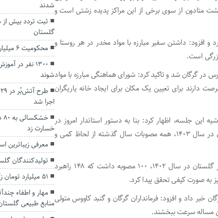
شدند
نشت متادون از سوی برخی از این مراکز پدیده زشتی است و
گلستان
رد و افزود: داشتن سفیر مبارزه با مواد مخدر در هر روستا و
محکومیت ۶ میلیاردی قاچاقچی سیگار در گلستان
بزرگی است.
۱۳۰۰ نفر در آ
رس در گرگان شد و تاکید کرد: شورای هماهنگی مبارزه با مواد
شوند
صت دارند برای تعیین یک مکان برای ایجاد خانه یاریگران
اجرا شد
خش
یه این جلسه، اظهار کرد: بنا به دستور استاندار امروز در
خسارت زد
نخستین جلسه شورای هماهنگی مبارزه با مواد مخدر گلستان در سال ۱۴۰۳، همه مصوبات سال گذشته از لحاظ کمی و
معرفی زیباترین ا
تولیدکنندگان گلست
مهدی طالبی ادامه داد: شورای هماهنگی مبارزه با مواد مخدر گلستان در سال ۱۴۰۲، ۱۰۰ مصوبه داشت که ۱۴۸ راهبرد
۵۱ میلیارد تومان زکات در گلستان جمع‌آوری شد
مهار و اطفاء چند
اردوگاه ماده ۱۶ گنبد کاووس و گرگان خبر داد و افزود: فرمانداران گرگان و گنبد کاووس متولی
منابع طبیعی گلستان