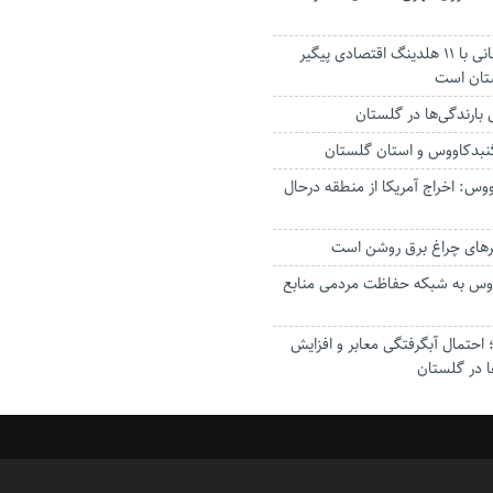
استاندار: بابک زنجانی با ۱۱ هلدینگ اقتصادی پیگیر
ستان است
گنبدکاووس و استان گلستان
وس: اخراج آمریکا از منطقه درحال
رهای چراغ برق روشن است
اووس به شبکه حفاظت مردمی منابع
حتمال آبگرفتگی معابر و افزایش
ا در گلستان