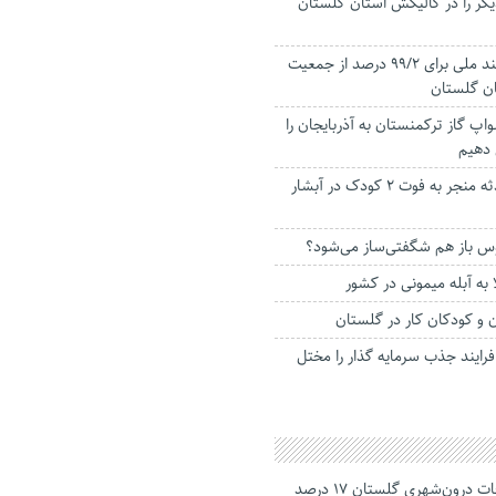
دیگر را در گالیکش استان گلستان
صدور کارت هوشمند ملی برای ۹۹/2 درصد از جمعیت
اپ گاز ترکمنستان به آذربایجان را
 دهیم
آخرین جزییات حادثه منجر به فوت ۲ کودک در آبشار
س باز هم شگفتی‌ساز می‌شود؟
به آبله میمونی در کشور
 و کودکان کار در گلستان
رایند جذب سرمایه گذار را مختل
جانباختگان تصادفات درون‌شهری گلستان ۱۷ درصد