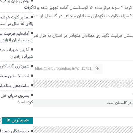
برادری جان برادر 
دبیر شورای هماهنگی مبارزه با مواد مخدر گلستان خاطرنشان کرد: ۲ سوله مرکز ماده ۱۶ توسکستان آماده تجهیز شده و تا
گرفت
کمتر از یک ماه دیگر راه‌اندازی خواهد شد که با راه‌اندازی این ۲ سوله، ظرفیت نگهداری معتادان متجاهر در گلستان از ۱۰۰
بالای ۱۵ سال در استان گلستان
آماده‌ایم ظرفیت سو
ه طالبی؛ با راه‌اندازی و آغاز به کار کامل مراکز ماده ۱۶ گلستان ظرفیت نگهداری معتادان متجاهر در استان به هزار نفر
از مسیر ایران افزایش
شیرآباد رامیان
شهرداری گنبدکاوو
https://akhbaregonbad.ir/?p=11751
ثبت نخستين مبتلا 
ساماندهی متکدیان
پسروی دریای خزر ف
کرده است
جديدترين ها