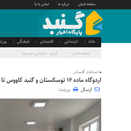
صفحه اصلی
درباره ما
تماس با ما
خانه
اجتماعی
اقتصادی
فرهنگی
ورزش
صدای شهروند
آگهی دولتی
صفحه اصلی
آرشیو :
اجتماعی
,
خبر ویژه
استاندار گلستان
اردوگاه ماده ۱۶ توسکستان و گنبد کاووس تا هفته دولت تکمیل شود
ارسال
پرینت