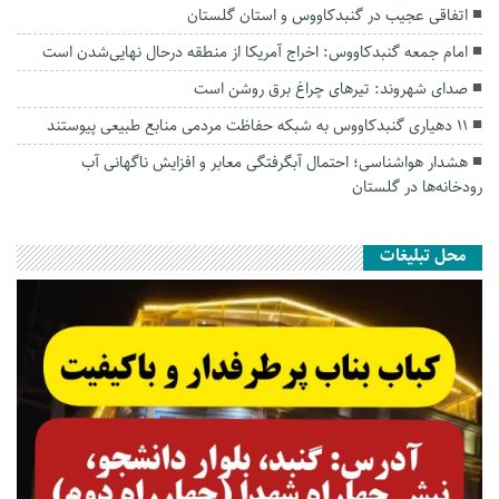
اتفاقی عجیب در‌ گنبدکاووس و استان گلستان
امام جمعه گنبدکاووس: اخراج آمریکا از منطقه درحال نهایی‌شدن است
صدای شهروند: تیرهای چراغ برق روشن است
۱۱ دهیاری گنبدکاووس به شبکه حفاظت مردمی منابع طبیعی پیوستند
هشدار هواشناسی؛ احتمال آبگرفتگی معابر و افزایش ناگهانی آب
رودخانه‌ها در گلستان
محل تبلیغات