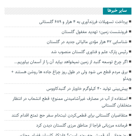
سایر خبرها
پرداخت تسهیلات فرزندآوری به ۴ هزار و ۶۸۹ گلستانی
فرونشست زمین؛ تهدید مغفول گلستان
شناسایی ۴۲ هزار مؤدی مالیاتی جدید در گلستان
رئیس پارک علم و فناوری گلستان منصوب شد
اگر چرخ توسعه گنبد از زمین نمیخواهد بیاید آن را از آسمان بیاوریم…
برق مردم قطع می شود ولی در طول روز چراغ جاده ها روشن هستند +
ویدئو
پیش‌بینی تولید ۴۰ کیلوگرم خاویار در گنبدکاووس
استفاده از آب در مصارف غیرآشامیدنی ممنوع؛ قطع انشعاب در انتظار
متخلفان گلستانی
متقاضیان گلستانی برای قطعی‌کردن ثبت‌نام سفر حج تمتع اقدام کنند
فرمانده مرزبانی فراجا از مناطق مرزی گلستان دیدن کرد
روز جهانی آق قمیش چه روزی است؟ +ابتکار کاربران فضای مجازی