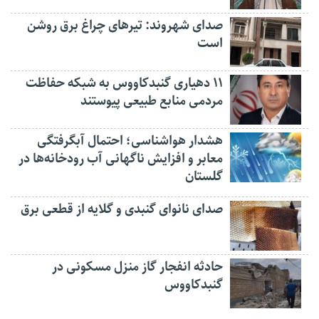
صدای شهروند: تیرهای چراغ برق روشن
است
۱۱ دهیاری گنبدکاووس به شبکه حفاظت
مردمی منابع طبیعی پیوستند
هشدار هواشناسی؛ احتمال آبگرفتگی
معابر و افزایش ناگهانی آب رودخانه‌ها در
گلستان
صدای نانوای گنبدی و گلایه از قطعی برق
حادثه انفجار گاز منزل مسکونی در
گنبدکاووس