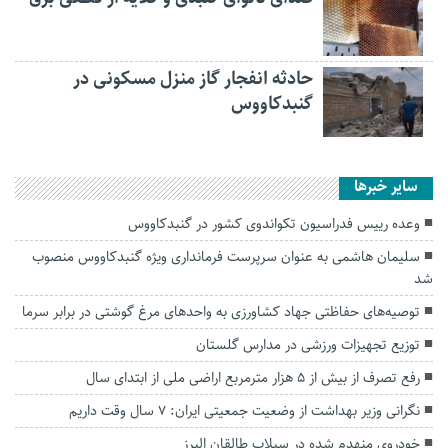
حادثه انفجار گاز منزل مسکونی در
گنبدکاووس
سایر خبرها
وعده رییس فدراسیون تکواندوی کشور در گنبدکاووس
سلیمان هاشمی به عنوان سرپرست فرمانداری ویژه گنبدکاووس منصوب
شد
توصیه‌های حفاظتی جهاد کشاورزی به واحد‌های مرغ گوشتی در برابر سرما
توزیع تجهیزات ورزشی در مدارس گلستان
رفع تصرف از بیش از ۵ هزار مترمربع اراضی ملی از ابتدای سال
نگرانی وزیر بهداشت از وضعیت جمعیتی ایران: ۷ سال وقت داریم
خودروی منهدم شده در سیلاب طالقان البرز