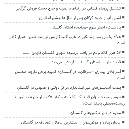
تشکیل پرونده قضایی در ارتباط با ضرب و جرح دست فروش گرگانی
آشتی آب و خلیج گرگان پس از سال‌ها چشم انتظاری
پادکست/ اخبار سوم خردادماه استان گلستان
علاج بخشی سد وشمگیر در غرب گنبدکاووس نیازمند تامین اعتبار کافی
است
۵۴ هزار خانه واقع در بافت فرسوده شهری گلستان ناایمن است
قیمت نان در استان گلستان افزایش نمی‌یابد
آمار بالای بیماری «سرطان» در گلستان/ کمبود برخی داروها محتمل
است‌.
پلمب آسانسورهای غیر استاندارد مراکز دولتی و عمومی در گلستان
بررسی مجدد میزان آلایندگی کارخانه ید/ آیا «کانسار خزر» به ضوابط
زیست‌محیطی پایبند است؟
محرم در باور ترکمن‌های گلستان
عابران پیاده و موتورسواران، بیشترین عاملان تصادف در گلستان