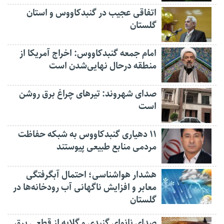
اتفاقی عجیب در‌ گنبدکاووس و استان
گلستان
امام جمعه گنبدکاووس: اخراج آمریکا از
منطقه درحال نهایی‌شدن است
صدای شهروند: تیرهای چراغ برق روشن
است
۱۱ دهیاری گنبدکاووس به شبکه حفاظت
مردمی منابع طبیعی پیوستند
هشدار هواشناسی؛ احتمال آبگرفتگی
معابر و افزایش ناگهانی آب رودخانه‌ها در
گلستان
صدای نانوای گنبدی و گلایه از قطعی برق