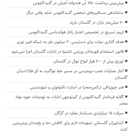
پیش‌بینی برداشت ۷۵۰ تُن هندوانه آجیلی در گنبدکاووس
ساماندهی مسافربرهای شخصی گنبدکاووس شاید وقتی دیگر
۷۰ میلی‌متر باران در گلستان بارید
لزوم تسریع در تخصیص اعتبار رادار هواشناسی گنبدکاووس
هدف گذاری دولت برای دسترسی ۲۰ میلیون نفر به شبکه فیبر نوری
قانون استخدام قهرمانان ورزشی ناشنوا در ادارات گلستان اجرا نمی‌شود
توزیع بیش از ۶۰۰ هزار انواع نهال در گلستان
آغاز عملیات نصب نیوجرسی در مسیر خط نو(گنبد به آق قلا) استان
گلستان
هنر چیق‌بافی ترکمن‌صحرا در اسارت تکنولوژی و شهرنشینی
گلایه فرماندار گنبدکاووس از کم‌توجهی ادارات به تهدیدات حوزه مواد
مخدر
سرقت ۱۵ میلیاردی حسابدار مغازه در گرگان
کشاورزان گلستانی تمهیدات لازم برای کاهش دما و یخ‌بندان پیش‌بینی
کنند