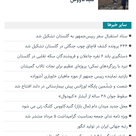
سایر خبرها
ستاد استقبال سفر رییس‌جمهور به گلستان تشکیل شد
۳۴۴ پرونده کشف قاچاق چوب جنگلی در گلستان تشکیل شد
دستگیری باند ۶ نفره جاعلان و فروشندگان سکه تقلبی در گلستان
نبرد با ریزگردهای نمکی؛ پروژه‌ای عظیم برای نجات تالاب گمیشان
بازدید نماینده رییس جمهور از موزه ماهیان خاویاری آشوراده
شصت و شِشُمین پایگاه اورژانس پیش بیمارستانی در دلند افتتاح شد
سقوط جوان ۳۸ ساله از آبشار «کبودوال»
محل جدید میدان دام (مال بازار) گنبدکاووس کلنگ زنی می شود
ویژه نامه ندای جمعه بمناسبت گرامیداشت ۵ مرداد منتشر شد
رتبه جهانی ایران در تولید انگور