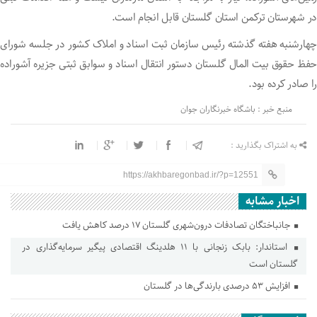
در شهرستان ترکمن استان گلستان قابل انجام است.
چهارشنبه هفته گذشته رئیس سازمان ثبت اسناد و املاک کشور در جلسه شورای
حفظ حقوق بیت المال گلستان دستور انتقال اسناد و سوابق ثبتی جزیره آشوراده
را صادر کرده بود.
منبع خبر : باشگاه خبرنگاران جوان
به اشتراک بگذارید :
https://akhbaregonbad.ir/?p=12551
اخبار مشابه
جانباختگان تصادفات درون‌شهری گلستان ۱۷ درصد کاهش یافت
استاندار: بابک زنجانی با ۱۱ هلدینگ اقتصادی پیگیر سرمایه‌گذاری در
گلستان است
افزایش ۵۳ درصدی بارندگی‌ها در گلستان