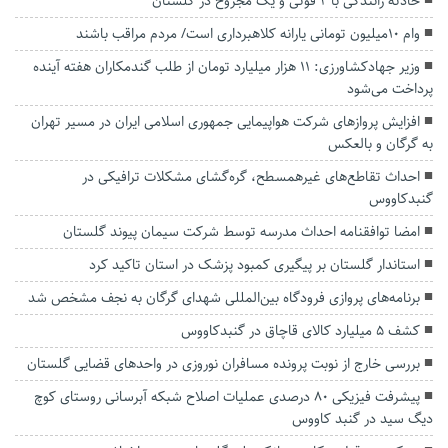
حادثه رانندگی با ۲ فوتی و یک مجروح در گلستان
وام ۱۰میلیون‌ تومانی یارانه کلاهبرداری است/ مردم مراقب باشند
وزیر جهادکشاورزی: ۱۱ هزار میلیارد تومان از طلب گندمکاران هفته آینده
پرداخت می‌شود
افزایش پروازهای شرکت هواپیمایی جمهوری اسلامی ایران در مسیر تهران
به گرگان و بالعکس
احداث تقاطع‌های غیرهمسطح، گره‌گشای مشکلات ترافیکی در
گنبدکاووس
امضا توافقنامه احداث مدرسه توسط شرکت سیمان پیوند گلستان
استاندار گلستان بر پیگیری کمبود پزشک در استان تاکید کرد
برنامه‌های پروازی فرودگاه بین‌المللی شهدای گرگان به نجف مشخص شد
کشف ۵ میلیارد کالای قاچاق در گنبدکاووس
بررسی خارج از نوبت پرونده مسافران نوروزی در واحد‌های قضایی گلستان
پیشرفت فیزیکی ۸۰ درصدی عملیات اصلاح شبکه آبرسانی روستای کوچ
دیگ سید در گنبد کاووس