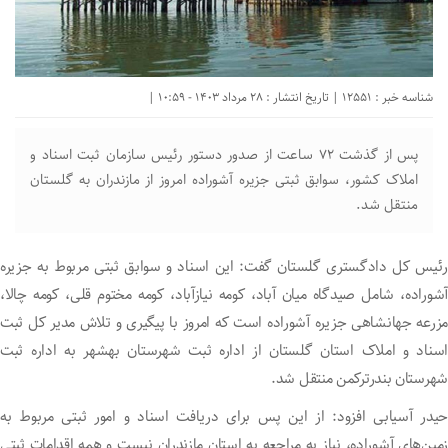
شناسه خبر : 12551 | تاریخ انتشار : 28 مرداد 1403 - 10:59 |
پس از گذشت ۷۲ ساعت از صدور دستور رئیس سازمان ثبت اسناد و
املاک کشور، سوابق ثبتی جزیره آشوراده امروز از مازندران به گلستان
منتقل شد.
رئیس کل دادگستری گلستان گفت: این اسناد و سوابق ثبتی مربوط به جزیره
آشوراده، شامل صیدگاه میان آباد، کومه نیازآباد، کومه مختوم قلی، کومه چالا،
مزرعه جهانشاهی جزیره آشوراده است که امروز با پیگیری و تلاش مدیر کل ثبت
اسناد و املاک استان گلستان از اداره ثبت شهرستان بهشهر به اداره ثبت
شهرستان بندرترکمن منتقل شد.
حیدر آسیابی افزود: از این پس برای دریافت اسناد و امور ثبتی مربوط به
زمین‌های آشوراده، نیاز به مراجعه به استان مازندران نیست و همه اقدامات ثبتی