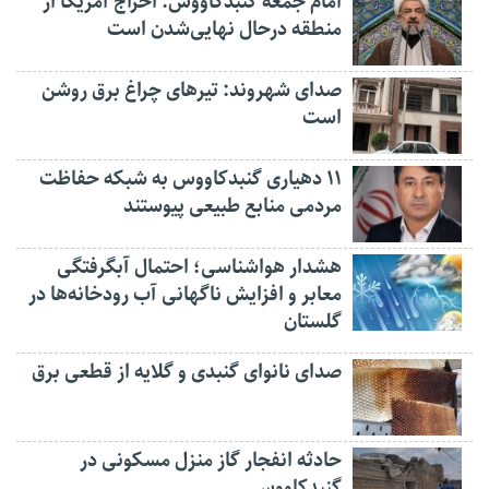
امام جمعه گنبدکاووس: اخراج آمریکا از
منطقه درحال نهایی‌شدن است
صدای شهروند: تیرهای چراغ برق روشن
است
۱۱ دهیاری گنبدکاووس به شبکه حفاظت
مردمی منابع طبیعی پیوستند
هشدار هواشناسی؛ احتمال آبگرفتگی
معابر و افزایش ناگهانی آب رودخانه‌ها در
گلستان
صدای نانوای گنبدی و گلایه از قطعی برق
حادثه انفجار گاز منزل مسکونی در
گنبدکاووس