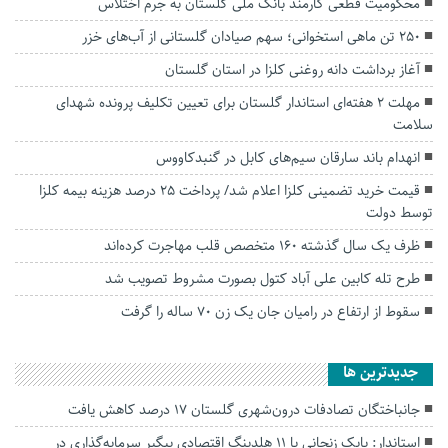
محکومیت قطعی کارمند بانک ملی گلستان به جرم اختلاس
۲۵۰ تن ماهی استخوانی؛ سهم صیادان گلستانی از آب‌های خزر
آغاز برداشت دانه روغنی کلزا در استان گلستان
مهلت ۲ هفته‌ای استاندار گلستان برای تعیین تکلیف پرونده شهدای
سلامت
انهدام باند سارقان سیم‌های کابل در گنبدکاووس
قیمت خرید تضمینی کلزا اعلام شد/ پرداخت ۲۵ درصد هزینه بیمه کلزا
توسط دولت
ظرف یک‌ سال گذشته ۱۶۰ متخصص قلب مهاجرت کرده‌اند
طرح تله کابین علی آباد کتول بصورت مشروط تصویب شد
سقوط از ارتفاع در رامیان جان یک زن ۷۰ ساله را گرفت
جديدترين ها
جانباختگان تصادفات درون‌شهری گلستان ۱۷ درصد کاهش یافت
استاندار: بابک زنجانی با ۱۱ هلدینگ اقتصادی پیگیر سرمایه‌گذاری در