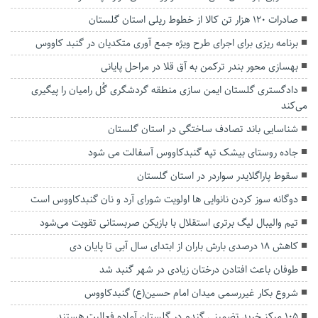
صادرات 120 هزار تن کالا از خطوط ریلی استان گلستان
برنامه ریزی برای اجرای طرح ویژه جمع آوری متکدیان در گنبد کاووس
بهسازی محور بندر ترکمن به آق قلا در مراحل پایانی
دادگستری گلستان ایمن سازی منطقه گردشگری گُل رامیان را پیگیری
می‌کند
شناسایی باند تصادف ساختگی در استان گلستان
جاده روستای بیشک تپه گنبدکاووس آسفالت می شود
سقوط پاراگلایدر سواردر در استان گلستان
دوگانه سوز کردن نانوایی ها اولویت شورای آرد و نان گنبدکاووس است
تیم والیبال لیگ برتری استقلال با بازیکن صربستانی تقویت می‌شود
کاهش ۱۸ درصدی بارش باران از ابتدای سال آبی تا پایان دی
طوفان باعث افتادن درختان زیادی در شهر گنبد شد
شروع بکار غیررسمی میدان امام حسین(ع) گنبدکاووس
۱۰۵ مرکز خرید تضمینی گندم در گلستان آماده فعالیت هستند