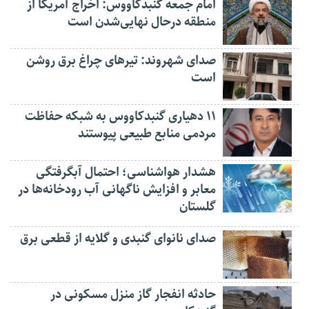
امام جمعه گنبدکاووس: اخراج آمریکا از
منطقه درحال نهایی‌شدن است
صدای شهروند: تیرهای چراغ برق روشن
است
۱۱ دهیاری گنبدکاووس به شبکه حفاظت
مردمی منابع طبیعی پیوستند
هشدار هواشناسی؛ احتمال آبگرفتگی
معابر و افزایش ناگهانی آب رودخانه‌ها در
گلستان
صدای نانوای گنبدی و گلایه از قطعی برق
حادثه انفجار گاز منزل مسکونی در