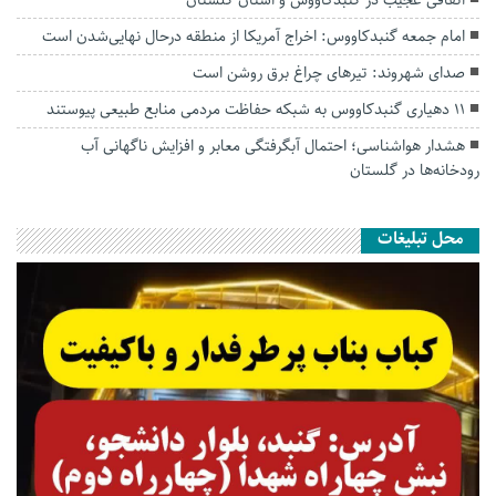
امام جمعه گنبدکاووس: اخراج آمریکا از منطقه درحال نهایی‌شدن است
صدای شهروند: تیرهای چراغ برق روشن است
۱۱ دهیاری گنبدکاووس به شبکه حفاظت مردمی منابع طبیعی پیوستند
هشدار هواشناسی؛ احتمال آبگرفتگی معابر و افزایش ناگهانی آب
رودخانه‌ها در گلستان
محل تبلیغات