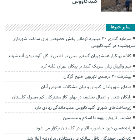
گنبدکاووس
سایر خبرها
سرمایه گذاری 30 میلیارد تومانی بخش خصوصی برای ساخت شهربازی
سرپوشیده در گنبدکاووس
گلایه پرتکرار همشهریان گنبدی مبنی بر قطعی یا گل آلود بودن آب شرب
تیم والیبال زنان سریک گنبد بر پیکان تهران غلبه کرد
پیشرفت ۲۰ درصدی لایروبی خلیج گرگان
صدای شهروندان گنبدی و بیان مشکلات عمومی آنان
رایگان شدن و اعمال تخفیف در بهای گاز مشترکان کم مصرف گلستان
زیرساخت‌های شهری گنبدکاووس عقب‌ماندگی زیادی دارد
دشمنی تاریخی یهود با اسلام و مسلمین
پانزدهمین دوره جشنواره اقوام در گلستان برگزار می شود
لانه‌کوبی جوندگان ناقل سالک در روستاهای مراوه‌تپه آغاز شد