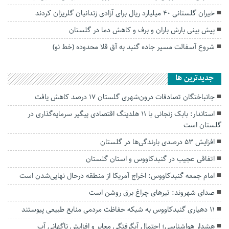
خیران گلستانی ۴۰ میلیارد ریال برای آزادی زندانیان گلریزان کردند
پیش بینی بارش باران و برف و کاهش دما در گلستان
شروع آسفالت مسیر جاده گنبد به آق قلا محدوده (خط نو)
جديدترين ها
جانباختگان تصادفات درون‌شهری گلستان ۱۷ درصد کاهش یافت
استاندار: بابک زنجانی با ۱۱ هلدینگ اقتصادی پیگیر سرمایه‌گذاری در
گلستان است
افزایش ۵۳ درصدی بارندگی‌ها در گلستان
اتفاقی عجیب در‌ گنبدکاووس و استان گلستان
امام جمعه گنبدکاووس: اخراج آمریکا از منطقه درحال نهایی‌شدن است
صدای شهروند: تیرهای چراغ برق روشن است
۱۱ دهیاری گنبدکاووس به شبکه حفاظت مردمی منابع طبیعی پیوستند
هشدار هواشناسی؛ احتمال آبگرفتگی معابر و افزایش ناگهانی آب