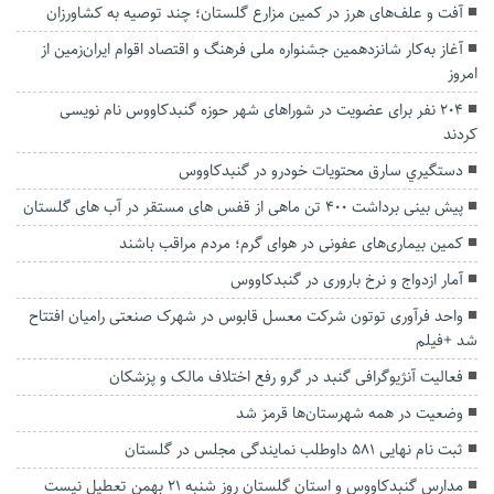
آفت و علف‌های هرز در کمین مزارع گلستان؛ چند توصیه به کشاورزان
آغاز به‌کار شانزدهمین جشنواره ملی فرهنگ و اقتصاد اقوام ایران‌زمین از
امروز
۲۰۴ نفر برای عضویت در شوراهای شهر حوزه گنبدکاووس نام نویسی
کردند
دستگيري سارق محتويات خودرو در گنبدكاووس
پیش بینی برداشت ۴۰۰ تن ماهی از قفس های مستقر در آب های گلستان
کمین بیماری‌های عفونی در هوای گرم؛ مردم مراقب باشند
آمار ازدواج و نرخ باروری در گنبدکاووس
واحد فرآوری توتون شرکت معسل قابوس در شهرک صنعتی رامیان افتتاح
شد +فیلم
فعالیت آنژیوگرافی گنبد در گرو رفع اختلاف مالک و پزشکان
وضعیت در همه شهرستان‌ها قرمز شد
ثبت نام نهایی ۵۸۱ داوطلب نمایندگی مجلس در گلستان
مدارس گنبدکاووس و استان گلستان روز شنبه ۲۱ بهمن تعطیل نیست