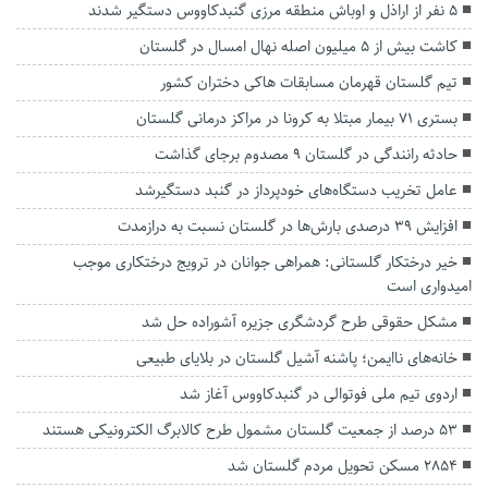
۵ نفر از اراذل و اوباش منطقه مرزی گنبدکاووس دستگیر شدند
کاشت بیش از ۵ میلیون اصله نهال امسال در گلستان
تیم گلستان قهرمان مسابقات هاکی دختران کشور
بستری ۷۱ بیمار مبتلا به کرونا در مراکز درمانی گلستان
حادثه رانندگی در گلستان ۹ مصدوم برجای گذاشت
عامل تخریب دستگاه‌های خودپرداز در گنبد دستگیرشد
افزایش ۳۹ درصدی بارش‌ها در گلستان نسبت به درازمدت
خیر درختکار گلستانی: همراهی جوانان در ترویج درختکاری موجب
امیدواری است
مشکل حقوقی طرح گردشگری جزیره آشوراده حل شد
خانه‌های ناایمن؛ پاشنه آشیل گلستان در بلایای طبیعی
اردوی تیم ملی فوتوالی در گنبدکاووس آغاز شد
۵۳ درصد از جمعیت گلستان مشمول طرح کالابرگ الکترونیکی هستند
۲۸۵۴ مسکن تحویل مردم گلستان شد