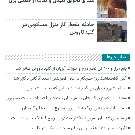
صدای نانوای گنبدی و گلایه از قطعی برق
حادثه انفجار گاز منزل مسکونی در
گنبدکاووس
سایر خبرها
پنج هزار و ۸۰۰ تن تخم مرغ و خوراک آبزیان از گنبدکاووس صادر شد
آیین گرامیداشت روز خبرنگار در تالار فخرالدین اسعد گرگانی برگزار شد
صدای شهروند برای پل گدم آباد از میدانی که تخریب شد ولی…
هشدار دادگستری گلستان‌ به هواداران نامزدهای انتخابات ریاست جمهوری
نصب تابلو‌های بتنی بزرگ شنا و ورود ممنوع در سد‌های گلستان
راهپیمایی ۱۳ آبان تمرین استکبار ستیزی و ترویج فرهنگ مقاومت است
افزوده شدن ۳۵۰ هکتار زمین برای ساخت مسکن در گلستان