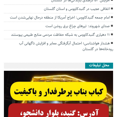
افزایش ۵۳ درصدی بارندگی‌ها در گلستان
اتفاقی عجیب در‌ گنبدکاووس و استان گلستان
امام جمعه گنبدکاووس: اخراج آمریکا از منطقه درحال نهایی‌شدن است
صدای شهروند: تیرهای چراغ برق روشن است
۱۱ دهیاری گنبدکاووس به شبکه حفاظت مردمی منابع طبیعی پیوستند
هشدار هواشناسی؛ احتمال آبگرفتگی معابر و افزایش ناگهانی آب
رودخانه‌ها در گلستان
محل تبلیغات