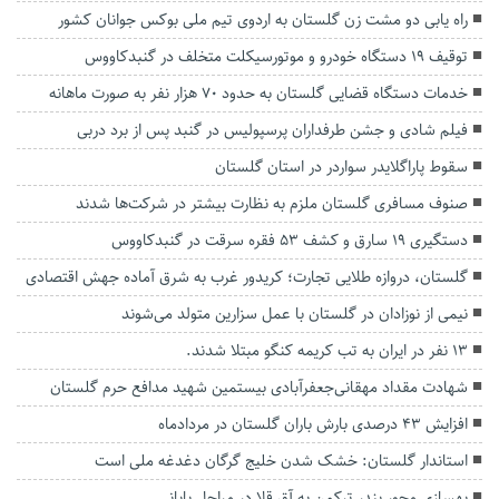
راه یابی دو مشت زن گلستان به اردوی تیم ملی بوکس جوانان کشور
توقيف 19 دستگاه خودرو و موتورسيكلت متخلف در گنبدكاووس
خدمات دستگاه قضایی گلستان به حدود ۷۰ هزار نفر به صورت ماهانه
فیلم شادی و جشن طرفداران پرسپولیس در گنبد پس از برد دربی
سقوط پاراگلایدر سواردر در استان گلستان
صنوف مسافری گلستان ملزم به نظارت بیشتر در شرکت‌ها شدند
دستگیری ۱۹ سارق و کشف ۵۳ فقره سرقت در گنبدکاووس
گلستان، دروازه طلایی تجارت؛ کریدور غرب به شرق آماده جهش اقتصادی
نیمی از نوزادان در گلستان با عمل سزارین متولد می‌شوند
۱۳ نفر در ایران به تب کریمه کنگو مبتلا شدند.
شهادت مقداد مهقانی‌جعفرآبادی بیستمین شهید مدافع حرم گلستان
افزایش ۴۳ درصدی بارش باران گلستان در مردادماه
استاندار گلستان: خشک شدن خلیج گرگان دغدغه ملی است
بهسازی محور بندر ترکمن به آق قلا در مراحل پایانی