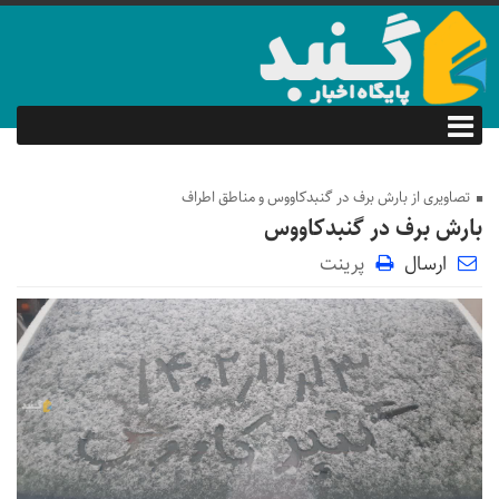
تصاویری از بارش برف در گنبدکاووس و مناطق اطراف
بارش برف در گنبدکاووس
ارسال
پرینت