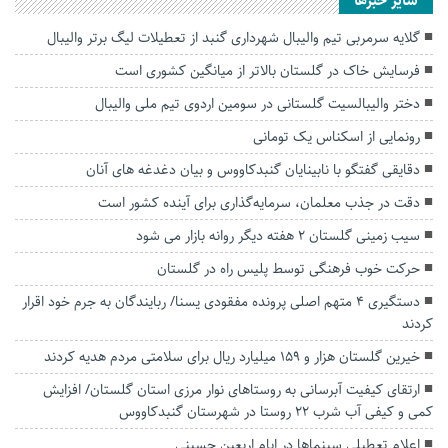
سایر خبرها
گلایه سرمربی تیم والیبال شهرداری گنبد از تعطیلات لیگ برتر والیبال
فرسایش خاک در گلستان بالاتر از میانگین کشوری است
دختر والیبالسیت گلستانی در سومین اردوی تیم ملی والیبال
رونمایی از اسکناس یک تومانی
دقایقی گفتگو با نابینایان گنبدکاووس و بیان دغدغه های آنان
دقت در جذب معلمان، سرمایه‌گذاری برای آینده کشور است
سیب زمینی گلستان ۲ هفته دیگر روانه بازار می شود
حرکت خوب فرهنگی توسط پلیس راه در گلستان
دستگیری ۴ متهم اصلی پرونده مفقودی یسنا/ ربایندگان به جرم خود اقرار
کردند
خیرین گلستان هزار و ۱۵۹ میلیارد ریال برای سلامتی مردم هدیه کردند
ارتقای کیفیت آبرسانی به روستاهای نوار مرزی استان گلستان/ افزایش
کمی و کیفی آب شرب 22 روستا در شهرستان گنبدکاووس
اعلام تعطیلی سینما‌ها در ایام اربعین حسینی