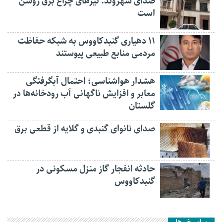
صدای شهروند: تیرهای چراغ برق روشن
است
۱۱ دهیاری گنبدکاووس به شبکه حفاظت
مردمی منابع طبیعی پیوستند
هشدار هواشناسی؛ احتمال آبگرفتگی
معابر و افزایش ناگهانی آب رودخانه‌ها در
گلستان
صدای نانوای گنبدی و گلایه از قطعی برق
حادثه انفجار گاز منزل مسکونی در
گنبدکاووس