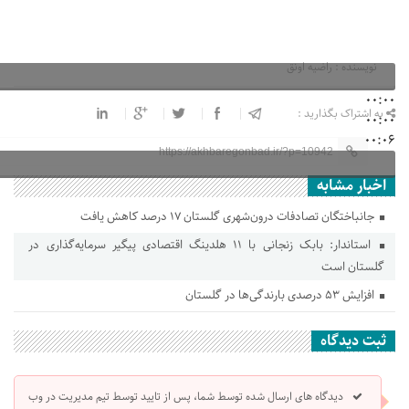
نویسنده : راضیه اونق
00:00
به اشتراک بگذارید :
00:00
00:06
https://akhbaregonbad.ir/?p=10942
اخبار مشابه
جانباختگان تصادفات درون‌شهری گلستان ۱۷ درصد کاهش یافت
استاندار: بابک زنجانی با ۱۱ هلدینگ اقتصادی پیگیر سرمایه‌گذاری در
گلستان است
افزایش ۵۳ درصدی بارندگی‌ها در گلستان
ثبت دیدگاه
دیدگاه های ارسال شده توسط شما، پس از تایید توسط تیم مدیریت در وب