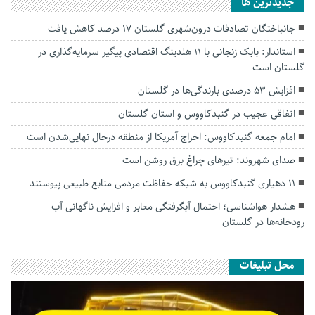
جديدترين ها
جانباختگان تصادفات درون‌شهری گلستان ۱۷ درصد کاهش یافت
استاندار: بابک زنجانی با ۱۱ هلدینگ اقتصادی پیگیر سرمایه‌گذاری در
گلستان است
افزایش ۵۳ درصدی بارندگی‌ها در گلستان
اتفاقی عجیب در‌ گنبدکاووس و استان گلستان
امام جمعه گنبدکاووس: اخراج آمریکا از منطقه درحال نهایی‌شدن است
صدای شهروند: تیرهای چراغ برق روشن است
۱۱ دهیاری گنبدکاووس به شبکه حفاظت مردمی منابع طبیعی پیوستند
هشدار هواشناسی؛ احتمال آبگرفتگی معابر و افزایش ناگهانی آب
رودخانه‌ها در گلستان
محل تبلیغات