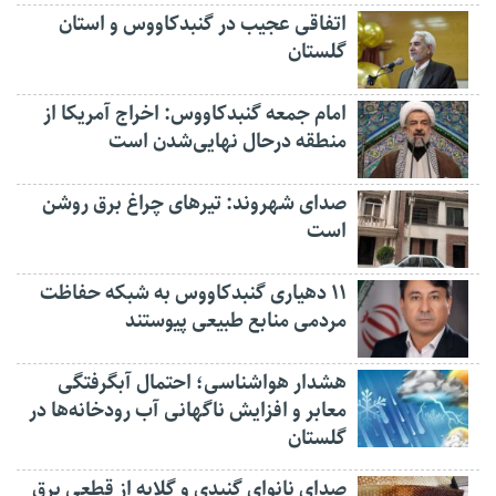
اتفاقی عجیب در‌ گنبدکاووس و استان
گلستان
امام جمعه گنبدکاووس: اخراج آمریکا از
منطقه درحال نهایی‌شدن است
صدای شهروند: تیرهای چراغ برق روشن
است
۱۱ دهیاری گنبدکاووس به شبکه حفاظت
مردمی منابع طبیعی پیوستند
هشدار هواشناسی؛ احتمال آبگرفتگی
معابر و افزایش ناگهانی آب رودخانه‌ها در
گلستان
صدای نانوای گنبدی و گلایه از قطعی برق