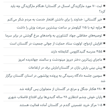
ثبت ۷۰ مورد مارگزیدگی امسال در گلستان/ هنگام مارگزیدگی چه باید
کرد؟
خیر گلستانی: خداوند را برای داشتن افتخار خدمت به مردم شکر می‌کنم
مراوه تپه با ۱۱۵ کیلومتر بر ساعت بیشترین سرعت وزش را داشت
توصیه‌های حفاظتی جهاد کشاورزی به واحد‌های مرغ گوشتی در برابر سرما
افزایش ازدواج، اولویت ستاد حمایت از جوانی جمعیت در گلستان است
۴۵۵ مدرسه گنبدکاووس کتابخانه دارند
ماجرای زیباترین دختر دیروز مینودشت و سالمند جهاندیده امروز
پیش بینی بارش باران در گلستان/بارش برف در ارتفاعات
سومین جلسه دادگاه رسیدگی به پرونده پولشویی در استان گلستان برگزار
شد
۲۸۰ هکتار جنگل و مرتع در گلستان از متجاوزان پس گرفته شد
پایان خوش چشم انتظاری ۲۸ ساله گنبدی‌ها برای افتتاح فاضلاب شهری
۱۰۵ مرکز خرید تضمینی گندم در گلستان آماده فعالیت هستند