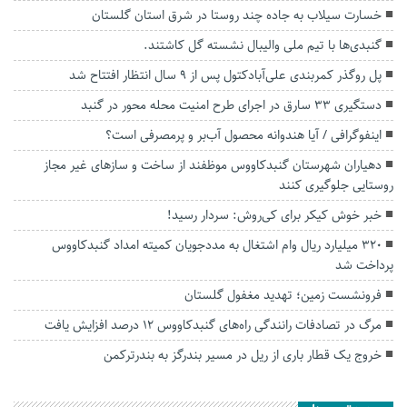
خسارت سیلاب به جاده چند روستا در شرق استان گلستان
گنبدی‌ها با تیم ملی والیبال نشسته گل کاشتند.
پل روگذر کمربندی علی‌آبادکتول پس از ۹ سال انتظار افتتاح شد
دستگیری ۳۳ سارق در اجرای طرح امنیت محله محور در گنبد
اینفوگرافی / آیا هندوانه محصول آب‌بر و پرمصرفی است؟
دهیاران شهرستان گنبدکاووس موظفند از ساخت و سازهای غیر مجاز
روستایی جلوگیری کنند
خبر خوش کیکر برای کی‌روش: سردار رسید!
۳۲۰ میلیارد ریال وام اشتغال به مددجویان کمیته امداد گنبدکاووس
پرداخت شد
فرونشست زمین؛ تهدید مغفول گلستان
مرگ در تصادفات رانندگی راه‌های گنبدکاووس ۱۲ درصد افزایش یافت
خروج یک قطار باری از ریل در مسیر بندرگز به بندرترکمن