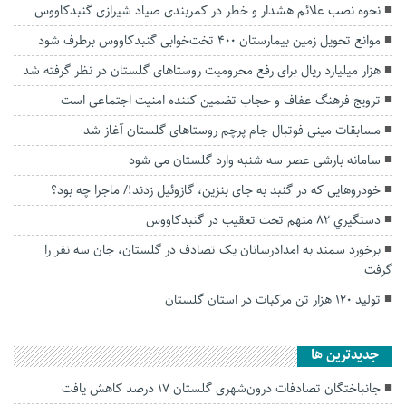
نحوه نصب علائم هشدار و خطر در کمربندی صیاد شیرازی گنبدکاووس
موانع تحویل زمین بیمارستان ۴۰۰ تخت‌خوابی گنبدکاووس برطرف شود
هزار میلیارد ریال برای رفع محرومیت‌ روستاهای گلستان در نظر گرفته شد
ترویج فرهنگ عفاف و حجاب تضمین کننده امنیت اجتماعی است
مسابقات مینی‌ فوتبال جام پرچم روستاهای گلستان آغاز شد
سامانه بارشی عصر سه شنبه وارد گلستان می شود
خودروهایی که در گنبد به جای بنزین، گازوئیل زدند!/ ماجرا چه بود؟
دستگيري 82 متهم تحت تعقيب در گنبدكاووس
برخورد سمند به امدادرسانان یک تصادف در گلستان، جان سه نفر را
گرفت
تولید ۱۲۰ هزار تن مرکبات در استان گلستان
جديدترين ها
جانباختگان تصادفات درون‌شهری گلستان ۱۷ درصد کاهش یافت