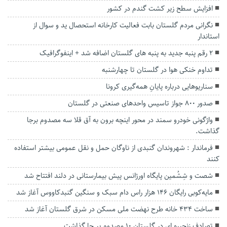
افزایش سطح زیر کشت گندم در کشور
نگرانی مردم گلستان بابت فعالیت کارخانه استحصال ید و سوال از
استاندار
۲ رقم پنبه جدید به پنبه های گلستان اضافه شد + اینفوگرافیک
تداوم خنکی هوا در گلستان تا چهارشنبه
سناریوهایی درباره پایانِ همه‌گیری کرونا
صدور ۸۰۰ جواز تاسیس واحد‌های صنعتی در گلستان
واژگونی خودرو سمند در محور اینچه برون به آق قلا سه مصدوم برجا
گذاشت.
فرماندار : شهروندان گنبدی از ناوگان حمل و نقل عمومی بیشتر استفاده
کنند
شصت و شِشُمین پایگاه اورژانس پیش بیمارستانی در دلند افتتاح شد
مایه‌کوبی رایگان ۱۴۶ هزار راس دام‌ سبک و سنگین گنبدکاووس آغاز شد
ساخت ۴۳۴ خانه طرح نهضت ملی مسکن در شرق گلستان آغاز شد
تصادف زنجیره ای در گلستان ۱۰ مصدوم بر جا گذاشت.