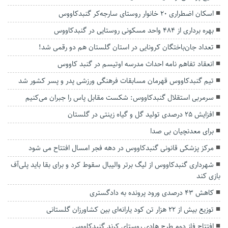
اسکان اضطراری ۲۰ خانوار روستای سارجه‌کر گنبدکاووس
بهره برداری از ۴۸۴ واحد مسکونی روستایی در گنبدکاووس
تعداد جان‌باختگان کرونایی در استان گلستان هم دو رقمی شد!
انعقاد تفاهم نامه احداث مدرسه اوتیسم در گنبد کاووس
تیم گنبدکاووس قهرمان مسابقات فرهنگی ورزشی پدر و پسر کشور شد
سرمربی استقلال گنبدکاووس: شکست مقابل پاس را جبران می‌کنیم
افزایش ۲۵ درصدی تولید گل و گیاه زینتی در گلستان
برای معدنچیان بی صدا
مرکز پزشکی قانونی گنبدکاووس در دهه فجر امسال افتتاح می شود
شهرداری گنبدکاووس از لیگ برتر والیبال سقوط کرد و برای بقا باید پلی‌آف
بازی کند
کاهش ۴۳ درصدی ورود پرونده به دادگستری
توزیع بیش از ۲۲ هزار تن کود یارانه‌ای بین کشاورزان گلستانی
افتتاح فاز دوم طرح هادی روستای کرند گنبدکاووس