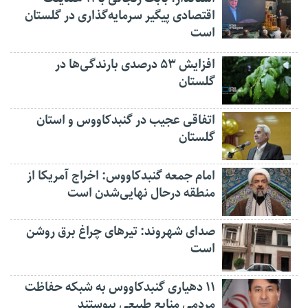
اقتصادی پیگیر سرمایه‌گذاری در گلستان
است
افزایش ۵۳ درصدی بارندگی‌ها در
گلستان
اتفاقی عجیب در‌ گنبدکاووس و استان
گلستان
امام جمعه گنبدکاووس: اخراج آمریکا از
منطقه درحال نهایی‌شدن است
صدای شهروند: تیرهای چراغ برق روشن
است
۱۱ دهیاری گنبدکاووس به شبکه حفاظت
مردمی منابع طبیعی پیوستند