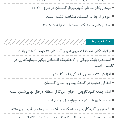
بیمه رایگان مناطق کم‌برخوردار گلستان در طرح «۲۰۲۰»
موردی از وبا در گلستان مشاهده نشده است.
میدان های جدید گنبد خود باعث ترافیک هستند
جديدترين ها
جانباختگان تصادفات درون‌شهری گلستان ۱۷ درصد کاهش یافت
استاندار: بابک زنجانی با ۱۱ هلدینگ اقتصادی پیگیر سرمایه‌گذاری در
گلستان است
افزایش ۵۳ درصدی بارندگی‌ها در گلستان
اتفاقی عجیب در‌ گنبدکاووس و استان گلستان
امام جمعه گنبدکاووس: اخراج آمریکا از منطقه درحال نهایی‌شدن است
صدای شهروند: تیرهای چراغ برق روشن است
۱۱ دهیاری گنبدکاووس به شبکه حفاظت مردمی منابع طبیعی پیوستند
هشدار هواشناسی؛ احتمال آبگرفتگی معابر و افزایش ناگهانی آب