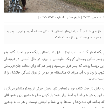
شناسه خبر : 7732 | تاریخ انتشار : 06 خرداد 1402 - 0:23 |
باز هم شنا در‌ آب بندان‌های استان گلستان حادثه آفرید و این‌بار پدر و
پسر با هم جانشان‌ را از دست دادند.
پایگاه اخبار گنبد – راضیه اونق: طبق شنیده‌های پایگاه خبری اخبار گنبد پدر
و پسر ساکن روستای کوچک نظرخانی با تیوپ در حال آب‌تنی در آب‌بندان
این روستا بودند که پسر غرق می‌شود و پدر هم‌ که برای نجات جان فرزندش
تیوپ را رها و به آب میزند که متاسفانه هر دو بر اثر غرق شدگی جانشان‌ را از
دست دادند.
به دلیل ناراحت کننده بودن تصاویر تنها بخش جزئی از ویدئو منتشر می‌گردد
و این بخش هم فقط و فقط برای هوشیار کردن سایر همشهریان و هموطنان
که بدانند آب بندان‌ها و سدها جای شنا و آب‌تنی نیست و هر ساله چندین