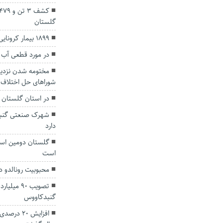
گلستان
۱۸۹۹ بیمار کرونایی در گلستان بستری هستند.
در مورد قطعی آب 
شورا‌های حل اختلاف
در استان گلستان جش
شهرک صنعتی گنبد
دارد
گلستان دومین استا
است
محبوبیت رونالدو در
تصویب ۹۰ 
گنبدکاووس
افزایش ۲۰