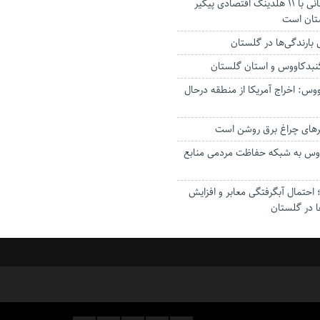
استاندار: بابک زنجانی با ۱۱ هلدینگ اقتصادی پیگیر
ستان است
گنبدکاووس و استان گلستان
وس: اخراج آمریکا از منطقه درحال
رهای چراغ برق روشن است
اووس به شبکه حفاظت مردمی منابع
حتمال آبگرفتگی معابر و افزایش
ا در گلستان