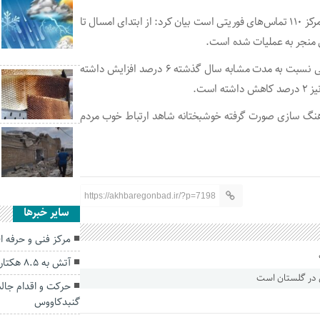
او با اشاره به اینکه اولویت رسیدگی به تماس‌های شهروندان با مرکز ۱۱۰ تماس‌های فوریتی است بیان کرد: از ابتدای امسال تا
این مقام انتظامی با بیان اینکه طی این مدت تماس‌های عملیاتی نسبت به مدت مشابه سال گذشته ۶ درصد افزایش داشته
رهنگ سازی صورت گرفته خوشبختانه شاهد ارتباط خوب مردم
https://akhbaregonbad.ir/?p=7198
سایر خبرها
مرکز فنی و حرفه ا
آتش به ۸.۵ هکتار از جنگل های گالیکش خسارت زد
حرکت و اقدام‌ جا
گنبدکاووس