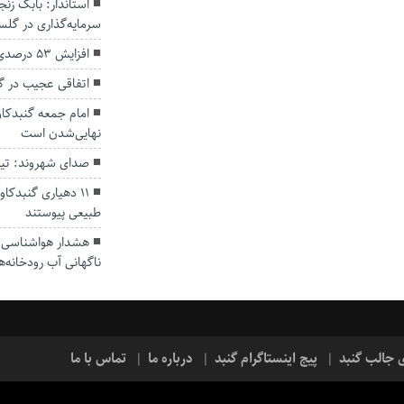
سرمایه‌گذاری در گل
افزایش ۵۳ درصدی بارندگی‌ها در گلستان
اتفاقی عجیب در‌ 
امام جمعه گنبدکاو
نهایی‌شدن است
صدای شهروند: تی
۱۱ دهیاری گنبدک
طبیعی پیوستند
هشدار هواشناسی؛ ا
ناگهانی آب رودخانه‌ه
ی جالب گنبد
پیج اینستاگرام گنبد
درباره ما
تماس با ما