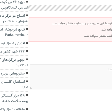
توزیع ۲۶ تن
اساسی گنبدکاووس
همزمان با هفته دول
 توسط تیم مدیریت در وب سایت منتشر خواهد شد.
نتایج تیزهوشان ا
واهد شد.
Pada.medu.ir
 باشد منتشر نخواهد شد.
افزایش ۸ هزار تومانی قیمت خرید تضمینی کلزا
۴۴۴ شهر کشور در وضعیت زرد و آبی
تجهیز بزرگراه‌های 
استاندارد
سناریوهایی درباره پ
استاندار: گلستان 
ندارد
بیمه سلامت شدند
ماهانه ۱۶ هزار راننده متخلف گنبدی جریمه می‌شوند