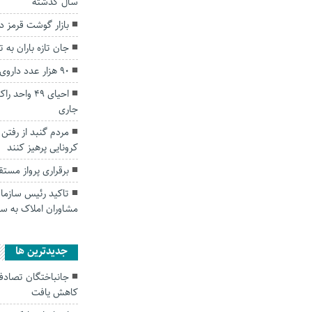
سال گذشته
بازار گوشت قرمز د
جان تازه باران به 
۹۰ هزار عدد داروی غیرمجاز در گنبدکاووس کشف شد
احیای ۴۹ و
جاری
مردم گنبد از رفتن
کرونایی پرهیز کنند
برقراری پرواز مستق
تاکید رئیس سازمان
مشاوران املاک به سا
جديدترين ها
کاهش یافت