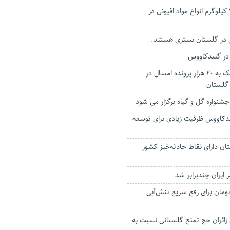
کشف ۳ تن و ۴۷۹ کیلوگرم انواع مواد افیونی در
در گنبدکاووس
مختومه شدن نزدیک به ۲۰ هزار پرونده امسال در
 گلستان
نواره گل‌ و‌ گیاه برگزار می شود
کاووس ظرفیت زیادی برای توسعه
ن دارای نقاط حادثه‌خیز کشور
 ایران چندبرابر شد
میلیاردتومان برای رفع سریع تنش‌آبی
 درصدی زائران حج تمتع گلستانی نسبت به