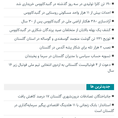
۱۹۰ تن کلزا تولیدی در سه روز گذشته در گنبدکاووس خریداری شد
احداث بیش از ۱۱ هزار واحد مسکونی روستایی در گنبدکاووس
آزادسازی ۳۸۰ هکتار اراضی ملی در گنبدکاووس پس از ۳۰ سال
کشف یک بهله بالابان از متخلفان صید پرندگان شکاری در گنبدکاووس
توزیع ۲۳۱ تن گوشت منجمد گوسفندی و گوساله در استان گلستان
نصب ۲ هزار تله برای شکار پشه آئدس در گلستان
تسویه حساب سیاسی با مدیران گلستان در سرما و یخبندان
دعوت از ۴ فوتبالیست گلستانی به اردوی انتخابی تیم ملی فوتبال زیر ١۶
سال
جديدترين ها
جانباختگان تصادفات درون‌شهری گلستان ۱۷ درصد کاهش یافت
استاندار: بابک زنجانی با ۱۱ هلدینگ اقتصادی پیگیر سرمایه‌گذاری در
گلستان است