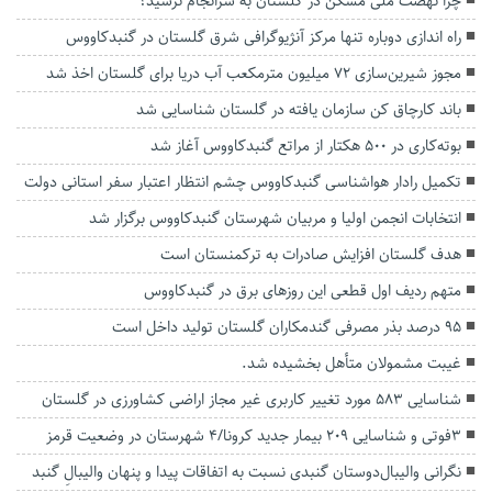
چرا نهضت ملی مسکن در گلستان به سرانجام نرسید؟
راه اندازی دوباره تنها مرکز آنژیوگرافی شرق گلستان در گنبدکاووس
مجوز شیرین‌سازی ۷۲ میلیون مترمکعب آب دریا برای گلستان اخذ شد
باند کارچاق کن سازمان یافته در گلستان شناسایی شد
بوته‌کاری در ۵۰۰ هکتار از مراتع گنبدکاووس آغاز شد
تکمیل رادار هواشناسی گنبدکاووس چشم انتظار اعتبار سفر استانی دولت
انتخابات انجمن اولیا و مربیان شهرستان گنبدکاووس برگزار شد
هدف گلستان افزایش صادرات به ترکمنستان است
متهم ردیف اول قطعی این روزهای برق در گنبدکاووس
۹۵ درصد بذر مصرفی گندمکاران گلستان تولید داخل است
غیبت مشمولان متأهل بخشیده شد‌.
شناسایی ۵۸۳ مورد تغییر کاربری غیر مجاز اراضی کشاورزی در گلستان
۳فوتی و شناسایی ۲۰۹ بیمار جدید کرونا/۴ شهرستان در وضعیت قرمز
نگرانی والیبال‌دوستان گنبدی نسبت به اتفاقات‌ پیدا و پنهان والیبالِ گنبد