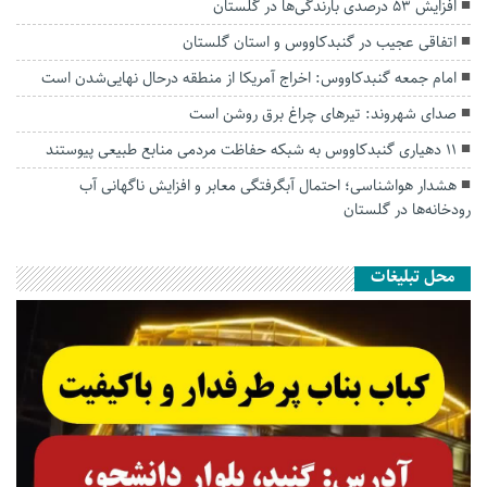
افزایش ۵۳ درصدی بارندگی‌ها در گلستان
اتفاقی عجیب در‌ گنبدکاووس و استان گلستان
امام جمعه گنبدکاووس: اخراج آمریکا از منطقه درحال نهایی‌شدن است
صدای شهروند: تیرهای چراغ برق روشن است
۱۱ دهیاری گنبدکاووس به شبکه حفاظت مردمی منابع طبیعی پیوستند
هشدار هواشناسی؛ احتمال آبگرفتگی معابر و افزایش ناگهانی آب
رودخانه‌ها در گلستان
محل تبلیغات