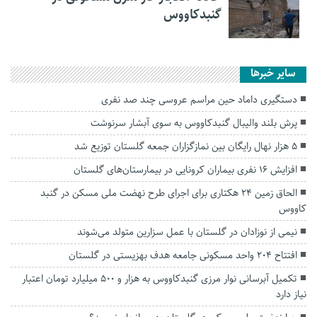
گنبدکاووس
سایر خبرها
دستگیری داماد حین مراسم عروسی چند صد نفری
پرش بلند والیبال گنبدکاووس به سوی آبشار سرنوشت
۵ هزار نهال رایگان بین نمازگزاران جمعه گلستان توزیع شد
افزایش ۱۶ نفری بیماران کرونایی در بیمارستان‌های گلستان
الحاق زمین ۲۴ هکتاری برای اجرای طرح نهضت ملی مسکن در گنبد
کاووس
نیمی از نوزادان در گلستان با عمل سزارین متولد می‌شوند
افتتاح ۲۰۴ واحد مسکونی جامعه هدف بهزیستی در گلستان
تکمیل آبرسانی نوار مرزی گنبدکاووس به هزار و ۵۰۰ میلیارد تومان اعتبار
نیاز دارد