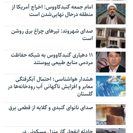
امام جمعه گنبدکاووس: اخراج آمریکا از
منطقه درحال نهایی‌شدن است
صدای شهروند: تیرهای چراغ برق روشن
است
۱۱ دهیاری گنبدکاووس به شبکه حفاظت
مردمی منابع طبیعی پیوستند
هشدار هواشناسی؛ احتمال آبگرفتگی
معابر و افزایش ناگهانی آب رودخانه‌ها در
گلستان
صدای نانوای گنبدی و گلایه از قطعی برق
حادثه انفجار گاز منزل مسکونی در