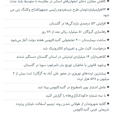
کاهش مخازن ذخایر آبخوان‌های استان در مقایسه با متوسط بلند مدت
۹۴هزارمیلیاردتومان طرح درسفردوم رئیس جمهورافتتاح وکلنگ زنی می
شود
افزایش ۵۳ درصدی بارندگی‌ها در گلستان
رهاسازی گروگان ۵۰ میلیارد ریالی بعد از ۷۸ روز
ساخت بیمارستان ۴۰۰ تختخوابی گنبدکاووس هفته دولت آغاز می‌شود
درخواست کارت ملی و تغییرنام الکترونیک شد
کلاهبرداران ۱۴ میلیاردی اینترنتی در استان گلستان دستگیر شدند
برخورد قانونی با خاطیان توزیع بذر نامرغوب سویا در گلستان
بیشترین ترددهای نوروزی در محور علی آباد به گرگان/ ثبت بیش از ۶
میلیون و ۵۲۸ هزار تردد
عامل انتشار بوی نامطبوع در گنبدکاووس پیدا شد
با سه شماره «کودک‌آزاری‌ها» را گزارش کنید
گلایه شهروندان از طولانی شدن روند ترمیم آسفالت خیابان پرتردد
شریعتی غربی گنبدکاووس