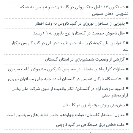
دستگیری ۱۳ عامل جنگ روانی در گلستان؛ ضربه پلیس به شبکه
تشویش اذهان عمومی
پذیرایی از مسافران نوروزی در گنبدکاووس به وقت افطار
حال ناخوش جمعیت در گلستان؛ نرخ باروری به ۱.۹ رسید
کنفرانس ملی گردشگری سلامت و طبیعت‌درمانی در گنبدکاووس برگزار
شد
گزارشی از وضعیت شمشیربازی در استان گلستان
مجازات کارفرما‌های متخلف در خصوص بکارگیری مشمولان غایب سربازی
۱۵۰۰دستگاه ناوگان عمومی در گلستان آماده جابه جایی مسافران نوروزی
کمبود سوخت آزاد در گلستان/ انکار واقعیت از سوی شرکت ملی پخش
فرآورده‌های نفتی
پیش‌بینی ریزش برف پاییزی در گلستان
معاون استاندار گلستان: دولت چهاردهم حامی تعاونی‌های مرزنشین است
علت قطعی برق صبحگاهی در گنبدکاووس