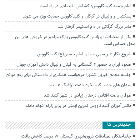
امام جمعه گنبدکاووس: گشایش اقتصادی در راه است
بسکتبال و والیبال در گرگان و گنبدکاووس حمایت ویژه می شوند
مادر بزرگ گرگانی در دام اسکیمر گرفتار شد
یکی از معضلات اورژانس گنبدکاووس پارک مزاحم در خروجی های این
محل حساس است
شروع بکار غیررسمی میدان امام حسین(ع) گنبدکاووس
صعود ایران با حضور ۴ گلستانی به فینال والیبال دانش آموزان جهان
جلسه مجمع خیرین کشور؛ درخواست همکاری از دادستانی برای رفع موانع
میدان های جدید گنبد خود باعث ترافیک هستند
طوفان باعث افتادن درختان زیادی در شهر گنبد شد
دانش‌آموزان گنبدکاووس تمرین ایمنی در برابر زلزله انجام دادند
جديدترين ها
جانباختگان تصادفات درون‌شهری گلستان ۱۷ درصد کاهش یافت