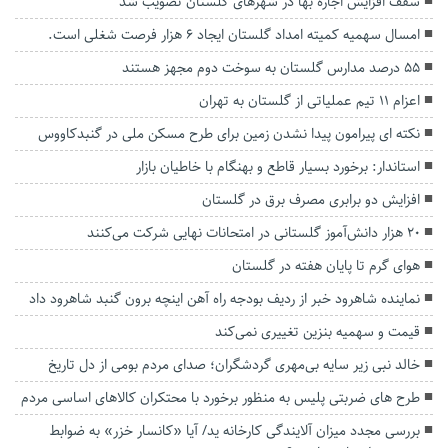
سقف افزایش اجاره بها در شهرهای گلستان تصویب شد
امسال سهمیه کمیته امداد گلستان ایجاد ۶ هزار فرصت شغلی است.
۵۵ درصد مدارس گلستان به سوخت دوم مجهز هستند
اعزام ۱۱ تیم عملیاتی از گلستان به تهران
نکته ای پیرامون پیدا نشدن زمین برای طرح مسکن ملی در گنبدکاووس
استاندار: برخورد بسیار قاطع و بهنگام با خاطیان بازار
افزایش دو برابری مصرف برق در گلستان
۲۰ هزار دانش‌آموز گلستانی در امتحانات نهایی شرکت می‌کنند
هوای گرم تا پایان هفته در گلستان
نماینده شاهرود خبر از ردیف بودجه راه آهن اینچه برون گنبد شاهرود داد
قیمت و سهمیه بنزین تغییری نمی‌کند
خالد نبی زیر سایه بی‌مهری گردشگران؛ صدای مردم بومی از دل تاریخ
طرح های ضربتی پلیس به منظور برخورد با محتکران کالاهای اساسی مردم
بررسی مجدد میزان آلایندگی کارخانه ید/ آیا «کانسار خزر» به ضوابط