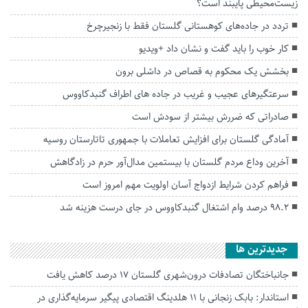
زیست‌محیطی پایبند است؟
تردد در جاده‌های کوهستانی گلستان فقط با زنجیرچرخ
کار خوب را باید گفت و نشان داد +ویدیو
بخشش یک محکوم به قصاص در داشلی برون
سرعتگیرهای عجیب و غریب در جاده های اطراف گنبدکاووس
صادراتی که ضررش بیشتر از سودش است
آمادگی گلستان برای افزایش تعاملات با جمهوری تاتارستان روسیه
آخرین وداع مردم گلستان با بیستمین مدال‌آور حرم در زادگاهش
فراهم کردن شرایط ازدواج آسان اولویت مهم امروز است
۹۸.۲ درصد وام اشتغال گنبدکاووس در جای درست هزینه شد
جديدترين ها
جانباختگان تصادفات درون‌شهری گلستان ۱۷ درصد کاهش یافت
استاندار: بابک زنجانی با ۱۱ هلدینگ اقتصادی پیگیر سرمایه‌گذاری در