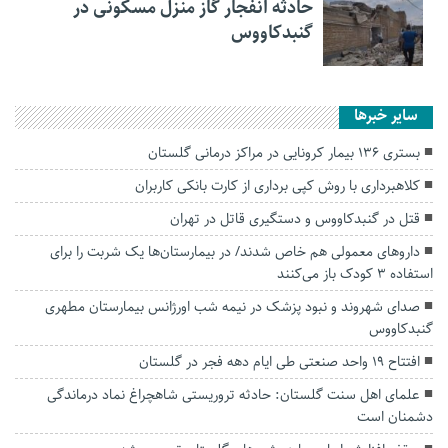
حادثه انفجار گاز منزل مسکونی در
گنبدکاووس
سایر خبرها
بستری ۱۳۶ بیمار کرونایی در مراکز درمانی گلستان
کلاهبرداری با روش کپی برداری از کارت بانکی کاربران
قتل در گنبدکاووس و دستگیری قاتل در تهران
داروهای معمولی هم خاص شدند/ در بیمارستان‌ها یک شربت را برای
استفاده 3 کودک باز می‌کنند
صدای شهروند و نبود پزشک در نیمه شب اورژانس بیمارستان مطهری
گنبدکاووس
افتتاح ۱۹ واحد صنعتی طی ایام دهه فجر در گلستان
علمای اهل سنت گلستان: حادثه تروریستی شاهچراغ نماد درماندگی
دشمنان است