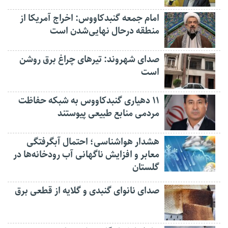
امام جمعه گنبدکاووس: اخراج آمریکا از
منطقه درحال نهایی‌شدن است
صدای شهروند: تیرهای چراغ برق روشن
است
۱۱ دهیاری گنبدکاووس به شبکه حفاظت
مردمی منابع طبیعی پیوستند
هشدار هواشناسی؛ احتمال آبگرفتگی
معابر و افزایش ناگهانی آب رودخانه‌ها در
گلستان
صدای نانوای گنبدی و گلایه از قطعی برق