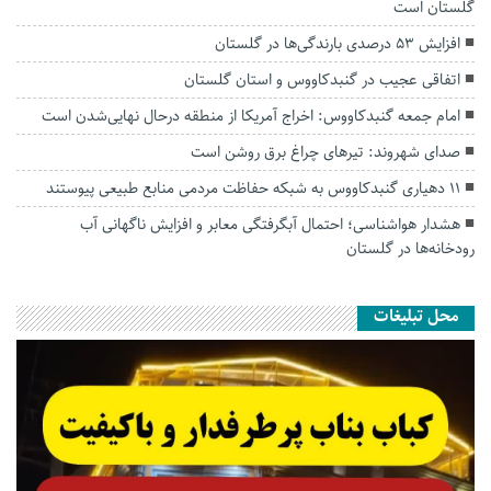
گلستان است
افزایش ۵۳ درصدی بارندگی‌ها در گلستان
اتفاقی عجیب در‌ گنبدکاووس و استان گلستان
امام جمعه گنبدکاووس: اخراج آمریکا از منطقه درحال نهایی‌شدن است
صدای شهروند: تیرهای چراغ برق روشن است
۱۱ دهیاری گنبدکاووس به شبکه حفاظت مردمی منابع طبیعی پیوستند
هشدار هواشناسی؛ احتمال آبگرفتگی معابر و افزایش ناگهانی آب
رودخانه‌ها در گلستان
محل تبلیغات