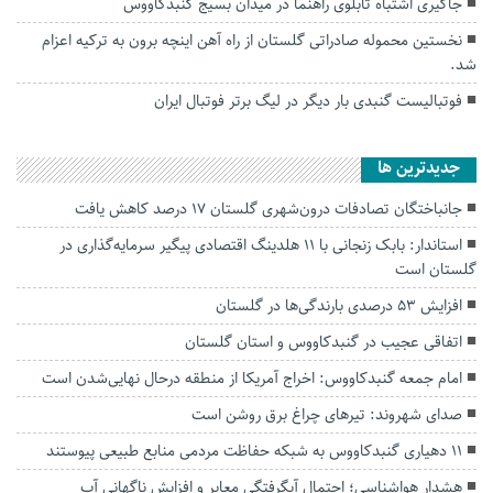
جاگیری اشتباه تابلوی راهنما در میدان بسیج گنبدکاووس
نخستین محموله صادراتی گلستان از راه آهن اینچه برون به ترکیه اعزام
شد.
فوتبالیست گنبدی بار دیگر در لیگ بر‌تر فوتبال ایران
جديدترين ها
جانباختگان تصادفات درون‌شهری گلستان ۱۷ درصد کاهش یافت
استاندار: بابک زنجانی با ۱۱ هلدینگ اقتصادی پیگیر سرمایه‌گذاری در
گلستان است
افزایش ۵۳ درصدی بارندگی‌ها در گلستان
اتفاقی عجیب در‌ گنبدکاووس و استان گلستان
امام جمعه گنبدکاووس: اخراج آمریکا از منطقه درحال نهایی‌شدن است
صدای شهروند: تیرهای چراغ برق روشن است
۱۱ دهیاری گنبدکاووس به شبکه حفاظت مردمی منابع طبیعی پیوستند
هشدار هواشناسی؛ احتمال آبگرفتگی معابر و افزایش ناگهانی آب