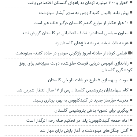
۳هزار و ۳۰۰ میلیارد تومان به راههای گلستان اختصاص یافت
پرش بلند والیبال گنبدکاووس به سوی آبشار سرنوشت
۱۰ هزار هکتار از مزارع گندم‌ گلستان درگیر علف هرز است
معاون سیاسی استاندار: تخلف انتخاباتی در گلستان گزارش نشد
هزینه بالا، تیشه به ریشه باغ‌های گلستان زد.
فیلمی کوتاه از حادثه امروز واژگونی خودرو در جاده گنبد- مینودشت
راه‌اندازی اتوبوس دریایی فرصت خلق‌شده دولت سیزدهم برای رونق
گردشگری گلستان
مرمت و بهسازی ۷ طرح در بافت تاریخی گلستان
کام سهامداران پتروشیمی گلستان پس از ۱۷ سال انتظار شیرین شد
مدرسه خیّرساز جدید در گنبدکاووس به بهره برداری رسید.
پیگیری برای تسویه بدهی پتروشیمی گلستان
امام جمعه گنبدکاووس: یلدا در تحکیم صله رحم اثرگذار است
آتش جنگل‌های مینودشت با آغاز بارش باران مهار شد