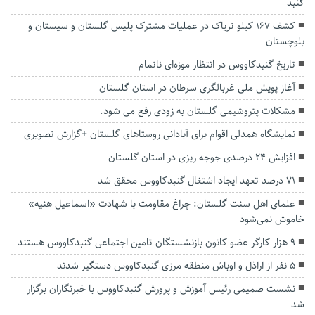
گنبد
کشف ۱۶۷ کیلو تریاک در عملیات مشترک پلیس گلستان و سیستان و
بلوچستان
تاریخ گنبدکاووس در انتظار موزه‌ای ناتمام
آغاز پویش ملی غربالگری سرطان در استان گلستان
مشکلات پتروشیمی گلستان به زودی رفع می شود.
نمایشگاه همدلی اقوام برای آبادانی روستاهای گلستان +گزارش تصویری
افزایش ۲۴ درصدی جوجه ریزی در استان گلستان
۷۱ درصد تعهد ایجاد اشتغال گنبدکاووس محقق شد
علمای اهل سنت گلستان: چراغ مقاومت با شهادت «اسماعیل هنیه»
خاموش نمی‌شود
۹ هزار کارگر عضو کانون بازنشستگان تامین اجتماعی گنبدکاووس هستند
۵ نفر از اراذل و اوباش منطقه مرزی گنبدکاووس دستگیر شدند
نشست صمیمی رئیس آموزش و پرورش گنبدکاووس با خبرنگاران برگزار
شد