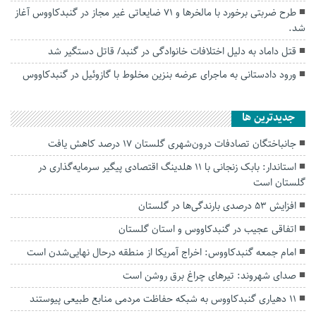
طرح ضربتی برخورد با مالخرها و ۷۱ ضایعاتی غیر مجاز در گنبدکاووس آغاز
شد.
قتل داماد به دلیل اختلافات خانوادگی در گنبد/ قاتل دستگیر شد
ورود دادستانی به ماجرای عرضه بنزین مخلوط با گازوئیل در گنبدکاووس
جديدترين ها
جانباختگان تصادفات درون‌شهری گلستان ۱۷ درصد کاهش یافت
استاندار: بابک زنجانی با ۱۱ هلدینگ اقتصادی پیگیر سرمایه‌گذاری در
گلستان است
افزایش ۵۳ درصدی بارندگی‌ها در گلستان
اتفاقی عجیب در‌ گنبدکاووس و استان گلستان
امام جمعه گنبدکاووس: اخراج آمریکا از منطقه درحال نهایی‌شدن است
صدای شهروند: تیرهای چراغ برق روشن است
۱۱ دهیاری گنبدکاووس به شبکه حفاظت مردمی منابع طبیعی پیوستند