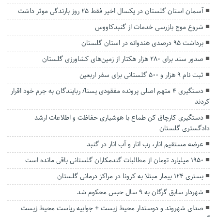
آسمان استان گلستان در یکسال اخیر فقط ۲۵ روز بارندگی موثر داشت
شروع موج بازرسی خدمات از گنبدکاووس
برداشت ۹۵ درصدی هندوانه در استان گلستان
صدور سند برای ۲۸۰ هزار هکتار از زمین‌های کشاورزی گلستان
ثبت نام ۹ هزار و ۵۰۰ گلستانی برای سفر اربعین
دستگیری ۴ متهم اصلی پرونده مفقودی یسنا/ ربایندگان به جرم خود اقرار
کردند
دستگیری کارچاق کن طماع با هوشیاری حفاظت و اطلاعات ارشد
دادگستری گلستان
عرضه مستقیم انار، رب انار و آب انار در گنبد
۱۹۵۰ میلیارد تومان از مطالبات گندمکاران گلستانی باقی مانده است
بستری ۱۲۴ بیمار مبتلا به کرونا در مراکز درمانی گلستان
شهردار سابق گرگان به ۹ سال حبس محکوم شد
صدای شهروند و دوستدار محیط زیست + جوابیه ریاست محیط زیست