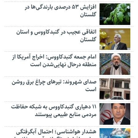
افزایش ۵۳ درصدی بارندگی‌ها در
گلستان
اتفاقی عجیب در‌ گنبدکاووس و استان
گلستان
امام جمعه گنبدکاووس: اخراج آمریکا از
منطقه درحال نهایی‌شدن است
صدای شهروند: تیرهای چراغ برق روشن
است
۱۱ دهیاری گنبدکاووس به شبکه حفاظت
مردمی منابع طبیعی پیوستند
هشدار هواشناسی؛ احتمال آبگرفتگی