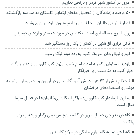
امروز در کشور شهر قرمز و نارنجی نداریم
۵۰ درصد بازماندگان از تحصیل مقطع ابتدایی گلستان به مدرسه بازگشتند
قطار ترانزیتی دالیان – جلفا از مرز اینچه‌برون وارد ایران می‌شود
پول یا پوچ مساله این است، نکته ای در مورد همستر و ارزهای دیجیتال
قاتل فراری آق‌قلایی در کمتر از یک روز دستگیر شد
تیم والیبال زنان سریک گنبد به رده دوم لیگ رسید
بازدید مسئولین کمیته امداد امام‌ خمینی (ره) گنبدکاووس از دفتر پایگاه
اخبار گنبد به مناسبت روز خبرنگار
ثبت‌نام بیش از ۱۳ هزار دانش آموز گلستانی در آزمون ورودی مدارس نمونه
دولتی و استعداد‌های درخشان
معاون فرماندار گنبدکاووس: مراکز اسکان بی‌خانمان‌ها در فصل سرما
فعال است
کاهش تدریجی دما از امروز در گلستان/پیش بینی رگبار و رعد و برق
پراکنده
گشایش نمایشگاه لوازم خانگی در مرکز گلستان