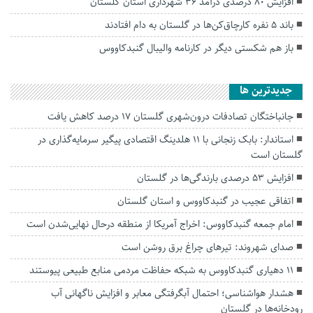
افزایش ۸۰ درصدی درآمد ۳۶ شهرداری استان گلستان
باند ۵ نفره کارچاق‌کن‌ها در گلستان به دام افتادند
باز هم شکستی دیگر در کارنامه والیبال گنبدکاووس
جديدترين ها
جانباختگان تصادفات درون‌شهری گلستان ۱۷ درصد کاهش یافت
استاندار: بابک زنجانی با ۱۱ هلدینگ اقتصادی پیگیر سرمایه‌گذاری در
گلستان است
افزایش ۵۳ درصدی بارندگی‌ها در گلستان
اتفاقی عجیب در‌ گنبدکاووس و استان گلستان
امام جمعه گنبدکاووس: اخراج آمریکا از منطقه درحال نهایی‌شدن است
صدای شهروند: تیرهای چراغ برق روشن است
۱۱ دهیاری گنبدکاووس به شبکه حفاظت مردمی منابع طبیعی پیوستند
هشدار هواشناسی؛ احتمال آبگرفتگی معابر و افزایش ناگهانی آب
رودخانه‌ها در گلستان