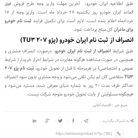
طبق اطلاعیه ایران خودرو، آخرین مهلت واریز وجه طرح فروش فوق
العاده ایران خودرو روز یکشنبه ۲۸ خرداد ماه است. واریز وجه از ۱۷
خردادماه اعلام شده است. لازم است برای تکمیل فرایند
ثبت نام خودرو
برای مادران
کل مبلغ پرداخت شود.
انصراف از ثبت نام ایران خودرو (پژو ۲۰۷ TU۳)
طبق شرایط
انصراف از ثبت نام ایران خودرو
، درصورت انصراف مشتری و
همچنین در صورت مشاهده هرگونه مغایرت در شرایط احراز خریدار ( شرایط
عمومی و اختصاصی) در هرمرحله تا قبل از تحویل خودرو،
ثبت نام پژو ۲۰۷
TU۳
متقاضی کان لم یکن تلقی می‌شود و وجه مشتری بدون سود انصراف
حداکثر ظرف مدت ۲۰ روز به شماره شبای معرفی شده، مسترد می‌شود و
هیچگونه مسئولیتی از بابت تحویل خودرو متوجه شرکت نیست.
منبع خبر : اقتصادآنلاین
به اشتراک بگذارید :
https://akhbaregonbad.ir/?p=7981