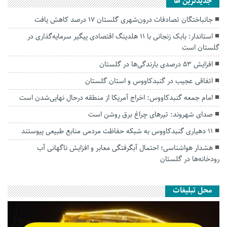
جديدترين ها
جانباختگان تصادفات درون‌شهری گلستان ۱۷ درصد کاهش یافت
استاندار: بابک زنجانی با ۱۱ هلدینگ اقتصادی پیگیر سرمایه‌گذاری در
گلستان است
افزایش ۵۳ درصدی بارندگی‌ها در گلستان
اتفاقی عجیب در‌ گنبدکاووس و استان گلستان
امام جمعه گنبدکاووس: اخراج آمریکا از منطقه درحال نهایی‌شدن است
صدای شهروند: تیرهای چراغ برق روشن است
۱۱ دهیاری گنبدکاووس به شبکه حفاظت مردمی منابع طبیعی پیوستند
هشدار هواشناسی؛ احتمال آبگرفتگی معابر و افزایش ناگهانی آب
رودخانه‌ها در گلستان
محل تبلیغات