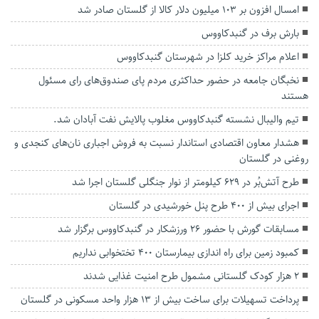
امسال افزون بر ۱۰۳ میلیون دلار کالا از گلستان صادر شد
بارش برف در گنبدکاووس
اعلام مراکز خرید کلزا در شهرستان گنبدکاووس
نخبگان جامعه در حضور حداکثری مردم پای صندوق‌های رای مسئول
هستند
تیم والیبال نشسته گنبدکاووس مغلوب پالایش نفت آبادان شد.
هشدار معاون اقتصادی استاندار نسبت به فروش اجباری نان‌های کنجدی و
روغنی در گلستان
طرح آتش‌بُر در ۶۲۹ کیلومتر از نوار جنگلی گلستان اجرا شد
اجرای بیش از ۴۰۰ طرح پنل خورشیدی در گلستان
مسابقات گورش با حضور ۲۶ ورزشکار در گنبدکاووس برگزار شد
کمبود زمین برای راه اندازی بیمارستان ۴۰۰ تختخوابی نداریم
۲ هزار کودک گلستانی مشمول طرح امنیت غذایی شدند
پرداخت تسهیلات برای ساخت بیش از ۱۳ هزار واحد مسکونی در گلستان