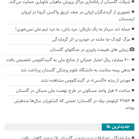
شیلات گلستان از راه‌اندازی مراکز پرورش ماهیان خاویاری حمایت می‌کند.
تصویری از گردشگران ایرانی در صف تزریق واکسن کرونا در ایروان
ارمنستان
حمله تند سردار به یک بازیکن: مرد باش، به درد تیم ملی نمی‌خوری!
مرگ کودک جا مانده در خودرو بر اثر گرمازدگی
زیبایی های طبیعت پاییزی در جنگلهای گلستان
۶۰۰ میلیارد ریال اعتبار عمرانی از منابع ملی به گنبدکاووس تخصیص یافت
بدهی بیمه سلامت به دانشگاه علوم پزشکی گلستان پرداخت شد
موردی از پشه «آئدس» در گنبدکاووس مشاهده نشد
ساخت ۸ هزار واحد مسکونی در طرح نهضت ملی مسکن در گلستان
۳۷۵۳ کیلومتر برف در گلستان؛ نعمتی که کشاورزان سال‌ها منتظرش
بودند
جديدترين ها
جانباختگان تصادفات درون‌شهری گلستان ۱۷ درصد کاهش یافت