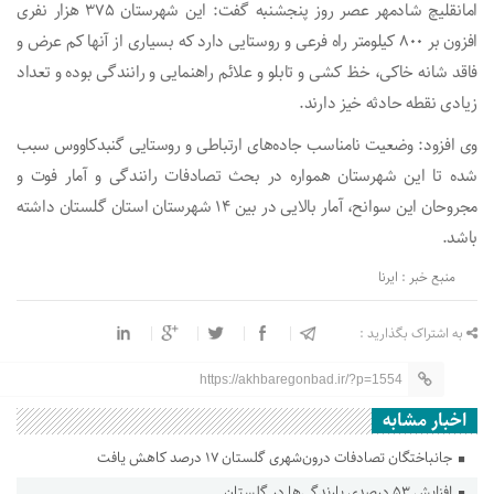
امانقلیچ شادمهر عصر روز پنجشنبه گفت: این شهرستان ۳۷۵ هزار نفری
افزون بر ۸۰۰ کیلومتر راه فرعی و روستایی دارد که بسیاری از آنها کم عرض و
فاقد شانه خاکی، خظ کشی و تابلو و علائم راهنمایی و رانندگی بوده و تعداد
زیادی نقطه حادثه خیز دارند.
وی افزود: وضعیت نامناسب جاده‌های ارتباطی و روستایی گنبدکاووس سبب
شده تا این شهرستان همواره در بحث تصادفات رانندگی و آمار فوت و
مجروحان این سوانح، آمار بالایی در بین ۱۴ شهرستان استان گلستان داشته
باشد.
منبع خبر : ایرنا
به اشتراک بگذارید :
https://akhbaregonbad.ir/?p=1554
اخبار مشابه
جانباختگان تصادفات درون‌شهری گلستان ۱۷ درصد کاهش یافت
افزایش ۵۳ درصدی بارندگی‌ها در گلستان