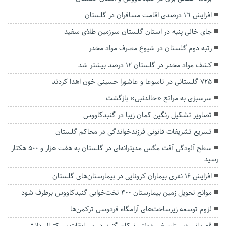
افزایش ١٦ درصدی اقامت مسافران در گلستان
جای خالی پنبه در استان گلستان سرزمین طلای سفید
رتبه دوم گلستان در شیوع مصرف مواد مخدر
کشف مواد مخدر در گلستان ۱۲ درصد بیشتر شد
۷۲۵ گلستانی‌ در تاسوعا و عاشورا حسینی خون اهدا کردند
سرسبزی به مراتع «خالدنبی» بازگشت
تصاویر تشکیل رنگین کمان زیبا در‌ گنبدکاووس
تسریع تشریفات قانونی فرزندخواندگی در محاکم گلستان
سطح آلودگی آفت مگس مدیترانه‌ای در گلستان به هفت هزار و ۵۰۰ هکتار
رسید
افزایش ۱۶ نفری بیماران کرونایی در بیمارستان‌های گلستان
موانع تحویل زمین بیمارستان ۴۰۰ تخت‌خوابی گنبدکاووس برطرف شود
لزوم توسعه زیرساخت‌های آرامگاه فردوسی ترکمن‌ها
قهرمانی دبستان غیر دولتی نیکان گنبد در مسابقات بسکتبال دانش