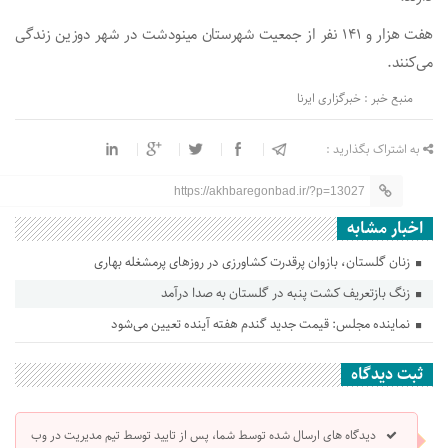
هفت هزار و ۱۴۱ نفر از جمعیت شهرستان مینودشت در شهر دوزین زندگی
می‌کنند.
منبع خبر : خبرگزاری ایرنا
به اشتراک بگذارید :
https://akhbaregonbad.ir/?p=13027
اخبار مشابه
زنان گلستان، بازوان پرقدرت کشاورزی در روزهای پرمشغله بهاری
زنگ بازتعریف کشت پنبه در گلستان به صدا درآمد
نماینده مجلس: قیمت جدید گندم هفته آینده تعیین می‌شود
ثبت دیدگاه
دیدگاه های ارسال شده توسط شما، پس از تایید توسط تیم مدیریت در وب