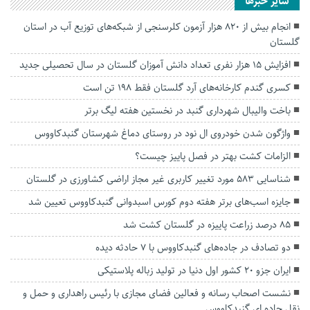
سایر خبرها
انجام بیش از ۸۲۰ هزار آزمون کلرسنجی از شبکه‌های توزیع آب در استان
گلستان
افزایش ۱۵ هزار نفری تعداد دانش آموزان گلستان در سال تحصیلی جدید
کسری گندم کارخانه‌های آرد گلستان فقط ۱۹۸ تن است
باخت والیبال شهرداری گنبد در نخستین هفته لیگ برتر
واژگون شدن خودروی ال نود در روستای دماغ شهرستان گنبدکاووس
الزامات کشت بهتر در فصل پاییز چیست؟
شناسایی ۵۸۳ مورد تغییر کاربری غیر مجاز اراضی کشاورزی در گلستان
جایزه اسب‌های برتر هفته دوم کورس اسبدوانی گنبدکاووس تعیین شد
۸۵ درصد زراعت پاییزه در گلستان کشت شد
دو تصادف در جاده‌های گنبدکاووس با ۷ حادثه دیده
ایران جزو ۲۰ کشور اول دنیا در تولید زباله پلاستیکی
نشست اصحاب رسانه و فعالین فضای مجازی با رئیس راهداری و حمل و
نقل جاده ای گنبدکاووس