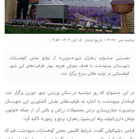
شناسه خبر : 13027 | تاریخ انتشار : 15 آبان 1403 - 9:56 |
نخستین جشنواره زعفران شهر«دوزین» از توابع بخش کوهسارات
شهرستان مینودشت با هدف معرفی هرچه بهتر ظرفیت‌های این شهر
کوهستانی در تولید طلای سرخ برگزار شد.
در این جشنواره که روز دوشنبه در سالن ورزشی شهر دوزین برگزار شد،
فرماندار مینودشت با اشاره به ظرفیت‌های بخش کشاورزی این شهرستان
برضرورت تجاری‌سازی برخی محصولات زراعی و باغی آن از جمله «توتون،
نوغان داری (تولید پیله ابریشم)، زعفران، برنج و زیتون» تاکید کرد.
فرامرز دیلم‌کتولی گفت: شرایط اقلیمی بخش کوهسارات مینودشت هم که