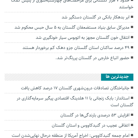
حدود ۷ هزار گلستانی برای مزاحمت‌های چهارشنبه‌سوری از پلیس کمک
خواستند
ابر بدهکار بانکی در گلستان دستگیر شد
مدیرکل سابق بنیاد مستضعفان گلستان به ۵ سال حبس محکوم شد
انتقال خون گلستان مجهز به اتوبوس سیار خونگیری شد
۴۹ درصد ساکنان استان گلستان جزو دهک کم برخوردار هستند
حضور اتباع خارجی در گلستان پررنگ‌تر شد.
جديدترين ها
جانباختگان تصادفات درون‌شهری گلستان ۱۷ درصد کاهش یافت
استاندار: بابک زنجانی با ۱۱ هلدینگ اقتصادی پیگیر سرمایه‌گذاری در
گلستان است
افزایش ۵۳ درصدی بارندگی‌ها در گلستان
اتفاقی عجیب در‌ گنبدکاووس و استان گلستان
امام جمعه گنبدکاووس: اخراج آمریکا از منطقه درحال نهایی‌شدن است