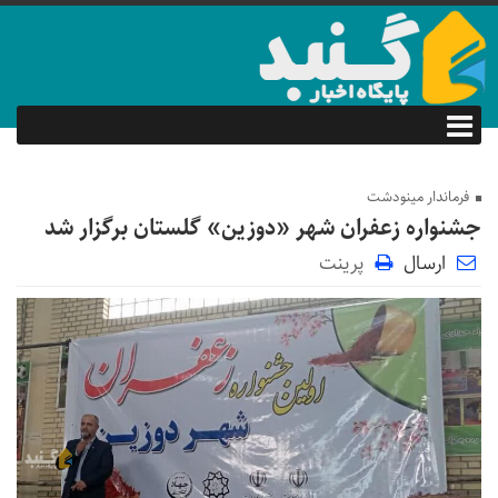
فرماندار مینودشت
جشنواره زعفران شهر «دوزین» گلستان برگزار شد
ارسال
پرینت