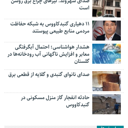
صدای شهروند: تیرهای چراغ برق روشن
است
۱۱ دهیاری گنبدکاووس به شبکه حفاظت
مردمی منابع طبیعی پیوستند
هشدار هواشناسی؛ احتمال آبگرفتگی
معابر و افزایش ناگهانی آب رودخانه‌ها در
گلستان
صدای نانوای گنبدی و گلایه از قطعی برق
حادثه انفجار گاز منزل مسکونی در
گنبدکاووس