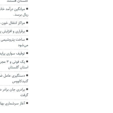
گلستان هستند
ریال برسد.
مراکز انتقال خون 
برقراری و افزایش پ
ساخت پتروشیمی گل
می‌شود
توقیف سواری پراید با ۱۸۳ فقره تخلف در 
یک فوت
استان گلستان
دستگیری عامل ضرب
گنبدکاووس
برادری جان برادر 
گرفت
آغاز سرشماری بهار