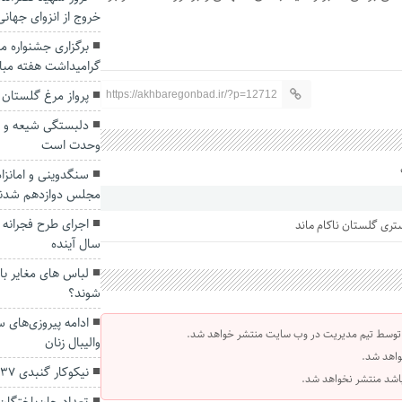
خروج از انزوای جهان
برگزاری جشنواره م
گرامیداشت هفته مبار
پرواز مرغ گلستان 
https://akhbaregonbad.ir/?p=12712
دلبستگی شیعه و س
وحدت است
سنگدوینی و امانزاد
مجلس دوازدهم شدن
سال آینده
لباس های مغایر با
شوند؟
ادامه پیروزی‌های 
 توسط تیم مدیریت در وب سایت منتشر خواهد شد.
والیبال زنان
واهد شد.
نیکوکار گنبدی ۳۷ زندانی بدهکار را آزاد کرد
 باشد منتشر نخواهد شد.