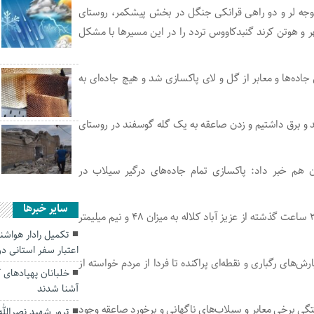
خوجه لر و دو راهی قرانکی جنگل در بخش پیشکمر، روستای
 و هوتن کرند گنبدکاووس تردد را در این مسیر‌ها با مشکل
ن جاده‌ها و معابر از گل و لای پاکسازی شد و هیچ جاده‌ای به
رعد و برق داشتیم و زدن صاعقه به یک گله گوسفند در روستای
 هم خبر داد: پاکسازی تمام جاده‌های درگیر سیلاب در
سایر خبرها
بر اساس اعلام هواشناسی گلستان بیشترین میزان بارندگی ۲۴ ساعت گذشته از عزیز آباد کلاله به میزان ۴۸ و نیم میلیمتر
تکمیل رادار هواش
اعتبار سفر استانی د
رش‌های رگباری و نقطه‌ای پراکنده تا فردا از مردم خواسته از
خلبانان پهپادهای 
آشنا شدند
فتگی برخی معابر و سیلاب‌های ناگهانی و برخورد صاعقه وجود
ترور شهید نصرالله