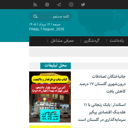
جمعه / ۱۶ مرداد / ۱۴۰۵
Friday, 7 August , 2026
یادداشت
گردشگری
معرفی مشاغل
محل تبلیغات
جانباختگان تصادفات
درون‌شهری گلستان ۱۷ درصد
کاهش یافت
استاندار: بابک زنجانی با ۱۱
هلدینگ اقتصادی پیگیر
سرمایه‌گذاری در گلستان است