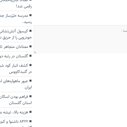
تعداد جان‌باختگان
رقمی شد!
مدرسه خیّرساز جدی
رسید.
کپسول آتش‌نشانی 
خودرویی را از حریق ن
معتادان متجاهر تا
گلستان در رتبه دو
کشف انبار کود شی
در گنبدکاووس
عبور ماهواره‌های 
ایران
استان گلستان
هزینه بالا، تیشه ب
8422 ناشنوا و