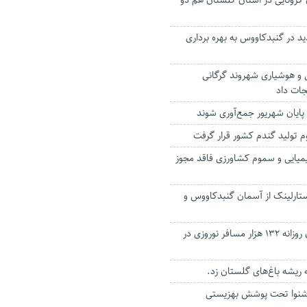
 کرونایی در استان گلستان هم دو
د در گنبدکاووس به بهره برداری
و هوشیاری شهروند گرگانی
جات داد
 پایان شهریور جمع‌آوری شوند
م تولید گندم کشور قرار گرفت
میایی و سموم کشاورزی فاقد مجوز
استارلینک از آسمان گنبدکاووس و
فراهم بودن اسکان روزانه ۱۳۲ هزار مسافر نوروزی در
ه ریشه باغ‌های گلستان زد.
 کم‌شنوا تحت پوشش بهزیستی