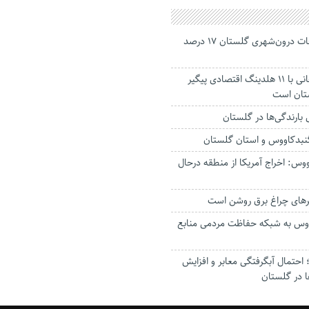
جانباختگان تصادفات درون‌شهری گلستان ۱۷ درصد
استاندار: بابک زنجانی با ۱۱ هلدینگ اقتصادی پیگیر
ستان است
گنبدکاووس و استان گلستان
وس: اخراج آمریکا از منطقه درحال
رهای چراغ برق روشن است
اووس به شبکه حفاظت مردمی منابع
حتمال آبگرفتگی معابر و افزایش
ا در گلستان