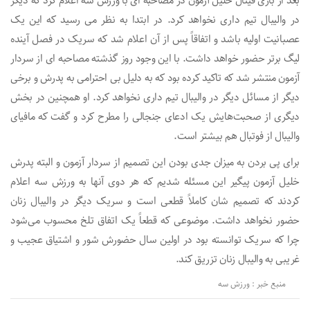
بعد از بازی فینال خلیل آزمون در مصاحبه ای با ورزش سه اعلام کرد که دیگر
در والیبال تیم داری نخواهد کرد. در ابتدا به نظر می رسید که این یک
عصبانیت اولیه باشد و اتفاقاً پس از آن اعلام شد که سریک در فصل آینده
لیگ برتر حضور خواهد داشت. با این وجود روز گذشته مصاحبه ای از سردار
آزمون منتشر شد که تاکید کرده بود که به دلیل بی احترامی به پدرش و برخی
دیگر از مسائل دیگر در والیبال تیم داری نخواهد کرد. او همچنین در بخش
دیگری از صحبت‌هایش یک ادعای جنجالی را مطرح کرد و گفت که مافیای
والیبال از فوتبال هم بیشتر است.
برای پی بردن به میزان جدی بودن این تصمیم از سردار آزمون و البته پدرش
خلیل آزمون پیگیر این مسئله شدیم که هر دوی آنها به ورزش سه اعلام
کردند که تصمیم شان کاملاً قطعی است و سریک دیگر در والیبال زنان
حضور نخواهد داشت. موضوعی که قطعاً یک اتفاق تلخ محسوب می‌شود
چرا که سریک توانسته بود در اولین سال حضورش شور و اشتیاق عجیب و
غریبی به والیبال زنان تزریق کند.
منبع خبر : ورزش سه