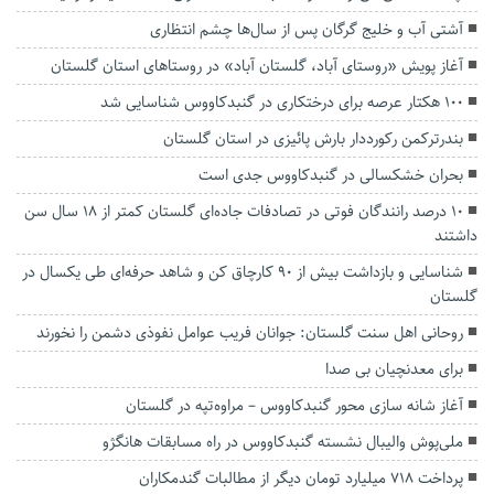
آشتی آب و خلیج گرگان پس از سال‌ها چشم انتظاری
آغاز پویش «روستای آباد، گلستان آباد» در روستاهای استان گلستان
۱۰۰ هکتار عرصه برای درختکاری در گنبدکاووس شناسایی شد
بندرترکمن رکورددار بارش پائیزی در استان گلستان
بحران خشکسالی در گنبدکاووس جدی است
۱۰ درصد رانندگان فوتی در تصادفات جاده‌ای گلستان کمتر از ۱۸ سال سن
داشتند
شناسایی و بازداشت بیش از ۹۰ کارچاق کن و شاهد حرفه‌ای طی یکسال در
گلستان
روحانی اهل سنت گلستان: جوانان فریب عوامل نفوذی دشمن را نخورند
برای معدنچیان بی صدا
آغاز شانه سازی محور گنبدکاووس – مراوه‌تپه در گلستان
ملی‌پوش والیبال نشسته گنبدکاووس در راه مسابقات هانگژو
پرداخت ۷۱۸ میلیارد تومان دیگر از مطالبات گندمکاران