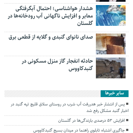
هشدار هواشناسی؛ احتمال آبگرفتگی
معابر و افزایش ناگهانی آب رودخانه‌ها در
گلستان
صدای نانوای گنبدی و گلایه از قطعی برق
حادثه انفجار گاز منزل مسکونی در
گنبدکاووس
سایر خبرها
پس از انتشار خبر هدررفت آب شرب در روستای سلاق قلیچ تپه گنبد در
اخبار گنبد مشکل رفع شد
افزایش ۵۳ درصدی بارندگی‌ها در گلستان
جاگیری اشتباه تابلوی راهنما در میدان بسیج گنبدکاووس