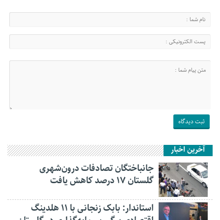
آخرین اخبار
جانباختگان تصادفات درون‌شهری
گلستان ۱۷ درصد کاهش یافت
استاندار: بابک زنجانی با ۱۱ هلدینگ