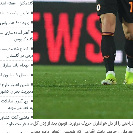
گندمکاران هفته آیند
آخرین وضعیت تله‌ک
ورود ۶۰۰ هزار راس دام‌ عشایر به استان گلستان
گنبدکاووس
درس در گلستان
انهدام باند سارقا
امسال ۹ میلیون اصله نهال در گلستان تولید می شود
تامین اعتبار طرح 
مدیریت بحران کشور
اوج گیری تبادلات 
به خط می‌شوند
ماشین‌آلات کشاورز
راحتی را از دل هواداران حریف درآورد. آزمون بعد از زدن گل
عید فرصت دارند
هواداران حریف بابت اقدامی که هویسن انجام داده بود،