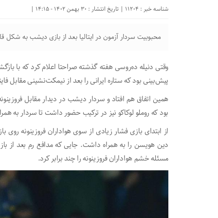
شناسه خبر : 11204 | تاریخ انتشار : 30 بهمن 1402 - 14:15 |
محبوبیت سردار آزمون در ایتالیا بعد از بازی دیشب به شکل ق
وقتی دنیله ده‌روسی هفته گذشته صراحتا اعلام کرد که با بازگش
پیش‌بینی بود که ستاره ایرانی را بعد از نیمکت‌نشینی مقابل فای
همین اتفاق هم افتاد و سردار دیشب در دیدار مقابل فروزینونه 
بود که روملو لوکاکو نیز در ترکیب حضور داشت تا سردار به همرا
از ابتدای بازی فشار زیادی از سوی هواداران فروزینونه روی
دین هویسن را به همراه داشت. جایی که مدافع رم بعد از ب
مسئله خشم هواداران فروزینونه را چند برابر کرد.