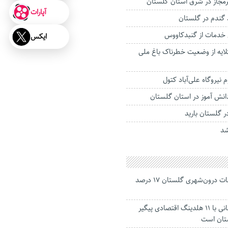
مجاز در شرق استان گلستان
آپارات
 گندم در گلستان
خدمات از گنبدکاووس
ایکس
ایه از وضعیت خطرناک باغ ملی
م نیروگاه علی‌آباد کتول
شد
جانباختگان تصادفات درون‌شهری گلستان ۱۷ درصد
استاندار: بابک زنجانی با ۱۱ هلدینگ اقتصادی پیگیر
ستان است