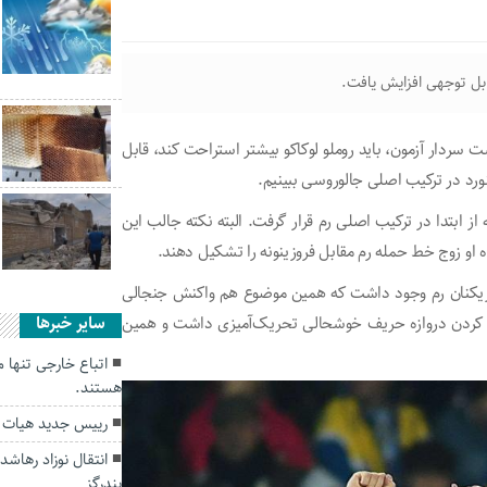
ابل توجهی افزایش یافت.
ت سردار آزمون، باید روملو لوکاکو بیشتر استراحت کند، قابل
نورد در ترکیب اصلی جالوروسی ببینیم.
از ابتدا در ترکیب اصلی رم قرار گرفت. البته نکته جالب این
ه او زوج خط حمله رم مقابل فروزینونه را تشکیل دهند.
 بازیکنان رم وجود داشت که همین موضوع هم واکنش جنجالی
از کردن دروازه حریف خوشحالی تحریک‌آمیزی داشت و همین
سایر خبرها
اتباع خارجی تنها 
هستند.
رییس جدید هیات 
انتقال نوزاد رهاشده
بندرگز