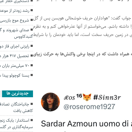
دستگیری حفار غیر
رشد زودتر از موعد
و در جواب گفت: “هواداران حریف خوشحالی هویسن پس از گل
شروع موج بازرسی 
اشته باشم. می‌خواستم از آنها عذرخواهی کنم و به نظرم
صدای شهروند و گل
زی در زمین حریف سخت است، اما باید خودمان را با شرایط
گنبدکاووس
رایزنی اجرای فاز دو
ا به همراه داشت که در اینجا برخی واکنش‌ها به حرکت زیبای
تحصیل ۴۱۷ هزار دانش آموز در استان گلستان
۷۰ میلی‌متر باران در گلستان بارید
یسنا کوچولو پیدا 
جديدترين ها
کاهش یافت
سرمایه‌گذاری در گل