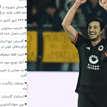
صدای شهروند و گل
خود قطب تولید مرغ
۴۴۴ شهر کشور در وضعیت زرد و آبی
۷٠درصد مشاوران 
کاتب متصل شده اند
گلستان تنها استان
فرآورده‌های خونی در
اینبار فقط میخواه
آغاز توزیع میوه ش
راه مجلس از تخر
گذرد
ماه
استاندار گلستان: 