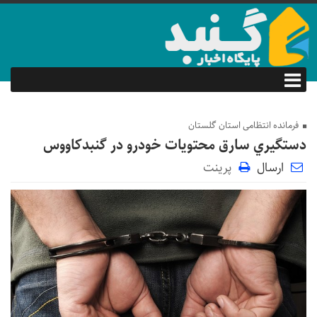
فرمانده انتظامی استان گلستان
دستگيري سارق محتويات خودرو در گنبدكاووس
ارسال
پرینت