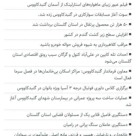
فیلم عبور زیبای ماهواره‌های استارلینک از آسمان گنبدکاووس
سوت آغاز مسابقات سوارکاری در گنبدکاووس زده شد.
۵۰ هزار تن محصول پرتقال در استان گلستان برداشت شد
افزایش سطح زیر کشت گندم در کشور
مراقب کلاهبرداری به شیوه فروش حواله خودرو باشید
احداث تله کابین در علی‌آباد کتول و گرگان سبب رونق اقتصادی استان
گلستان می‌شود
معاون فرماندار گنبدکاووس: مراکز اسکان بی‌خانمان‌ها در فصل سرما
فعال است
برگزاری کلاس داوری فوتبال درجه ۳ آسیا ویژه بانوان در گنبدکاووس
عملیات ساخت سه پروژه عمرانی در بیمارستان شهدای گنبدکاووس آغاز
شد
دستگیری فامیل قلابی یک از مسئولان قضایی استان گلستان
دستگیری عاملان سنگ پرانی در رامیان
خانه‌داری و نارضایتی همسر و فرزند، مانع اصلی علم‌آموزی بی‌سوادان