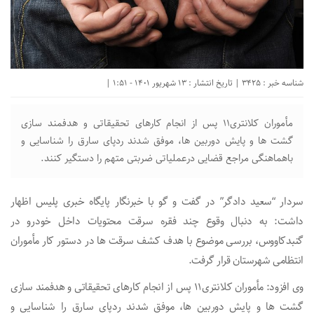
شناسه خبر : 3425 | تاریخ انتشار : 13 شهریور 1401 - 1:51 |
مأموران كلانتری11 پس از انجام كارهای تحقيقاتی و هدفمند سازی
گشت ها و پايش دوربين ها، موفق شدند ردپای سارق را شناسایی و
باهماهنگی مراجع قضایی درعملياتی ضربتی متهم را دستگير كنند.
سردار “سعيد دادگر” در گفت و گو با خبرنگار پايگاه خبری پليس اظهار
داشت: به دنبال وقوع چند فقره سرقت محتويات داخل خودرو در
گنبدكاووس، بررسی موضوع با هدف كشف سرقت ها در دستور كار مأموران
انتظامی شهرستان قرار گرفت.
وی افزود: مأموران كلانتری11 پس از انجام كارهای تحقيقاتی و هدفمند سازی
گشت ها و پايش دوربين ها، موفق شدند ردپای سارق را شناسایی و