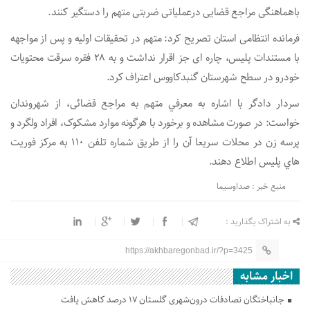
باهماهنگی مراجع قضایی درعملياتی ضربتی متهم را دستگير كنند.
فرمانده انتظامی استان تصريح كرد: متهم در تحقیقات اولیه و پس از مواجهه
با مستندات پلیس، چاره ای جز اقرار نداشت و به 28 فقره سرقت محتويات
خودرو در سطح شهرستان گنبدكاووس اعتراف کرد.
سردار دادگر با اشاره به معرفي متهم به مراجع قضائی، از شهروندان
خواست: در صورت مشاهده و برخورد با هرگونه موارد مشکوک، افراد ولگرد و
پرسه زن در محلات سريعا آن را از طریق شماره تلفن 110 به مركز فوريت
هاي پلیس اطلاع دهند.
منبع خبر : صداوسیما
به اشتراک بگذارید :
https://akhbaregonbad.ir/?p=3425
اخبار مشابه
جانباختگان تصادفات درون‌شهری گلستان ۱۷ درصد کاهش یافت