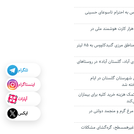
وس به احترام تاسوعای حسینی
دور بیش از ۲۱۵ هزار کارت هوشمند ملی در
ظرفیت تامین آب مناطق مرزی گنبدکاووس به ۸۵ لیتر
 آباد، گلستان آباد» در روستاهای
تلگرام
ن شهرستان گلستان در ایام
اینستاگرام
خته شد
مک هزینه خرید کلیه برای بیماران
آپارات
‌کند
روزانه ۱۶ تن مرغ گرم و منجمد دولتی در
ایکس
 غیرهمسطح، گره‌گشای مشکلات