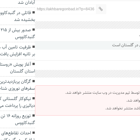
آبادان شد
https://akhbaregonbad.ir/?p=8436
قاتلی در گنبدکاو
بخشیده شد
ص
گنبدکاووس
بر ثانیه افزایش یافت
آغاز پویش «روستای
استان گلستان
گرگان پربازدیدتری
سفرهای نوروزی شنا
 توسط تیم مدیریت در وب سایت منتشر خواهد شد.
نیکوکار گلستانی ک
واهد شد.
دیالیزی را پرداخت می
 باشد منتشر نخواهد شد.
توزیع 
گنبدکاووس
احداث تقاطع‌های