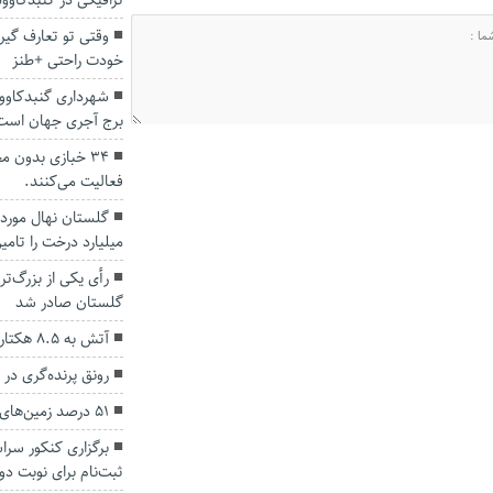
ترافیکی در گنبدکاو
وقتی تو تعارف گیر
خودت راحتی +طنز
شهرداری گنبدکاوو
برج آجری جهان است
۳۴ خبازی بدون 
فعالیت می‌کنند.
گلستان نهال مورد
میلیارد درخت را تامی
رأی یکی از بزرگ‌ت
گلستان صادر شد
آتش به ۸.۵ هکتار از جنگل های گالیکش خسارت زد
رونق پرنده‌گری در
۵۱ درصد زمین‌های کشاورزی گلستان سنددار شد
برگزاری کنکور سرا
ثبت‌نام برای نوبت 