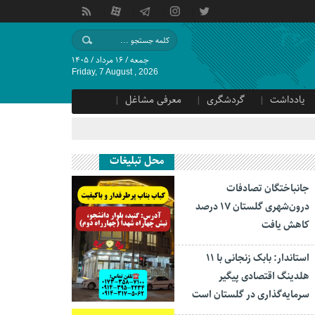
جمعه / ۱۶ مرداد / ۱۴۰۵
Friday, 7 August , 2026
یادداشت
گردشگری
معرفی مشاغل
محل تبلیغات
جانباختگان تصادفات
درون‌شهری گلستان ۱۷ درصد
کاهش یافت
استاندار: بابک زنجانی با ۱۱
هلدینگ اقتصادی پیگیر
سرمایه‌گذاری در گلستان است