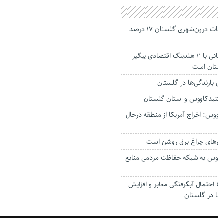
جانباختگان تصادفات درون‌شهری گلستان ۱۷ درصد
استاندار: بابک زنجانی با ۱۱ هلدینگ اقتصادی پیگیر
ستان است
گنبدکاووس و استان گلستان
وس: اخراج آمریکا از منطقه درحال
رهای چراغ برق روشن است
اووس به شبکه حفاظت مردمی منابع
حتمال آبگرفتگی معابر و افزایش
ا در گلستان