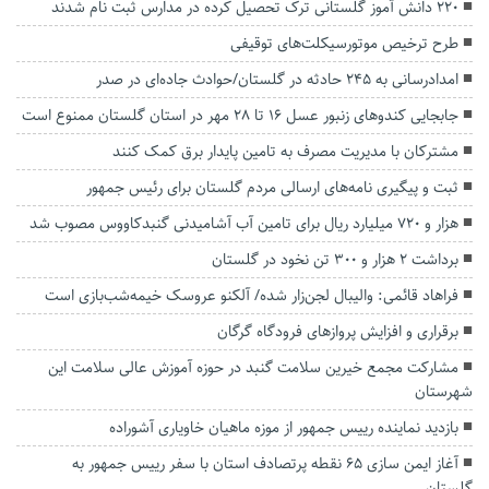
۲۲۰ دانش آموز گلستانی ترک تحصیل کرده در مدارس ثبت نام شدند
طرح ترخیص موتورسیکلت‌های توقیفی
امدادرسانی به ۲۴۵ حادثه در گلستان/حوادث جاده‌ای در صدر
جابجایی کندو‌های زنبور عسل ۱۶ تا ۲۸ مهر در استان گلستان ممنوع است
مشترکان با مدیریت مصرف به تامین پایدار برق کمک کنند
ثبت و پیگیری نامه‌های ارسالی مردم گلستان برای رئیس جمهور
هزار و ۷۲۰ میلیارد ریال برای تامین آب آشامیدنی گنبدکاووس مصوب شد
برداشت ۲ هزار و ۳۰۰ تن نخود در گلستان
فراهاد قائمی: والیبال لجن‌زار شده/ آلکنو عروسک خیمه‌شب‌بازی است
برقراری و افزایش پرواز‌های فرودگاه گرگان
مشارکت مجمع خیرین سلامت گنبد در حوزه آموزش عالی سلامت این
شهرستان
بازدید نماینده رییس جمهور از موزه ماهیان خاویاری آشوراده
آغاز ایمن سازی ۶۵ نقطه پرتصادف استان با سفر رییس جمهور به
گلستان