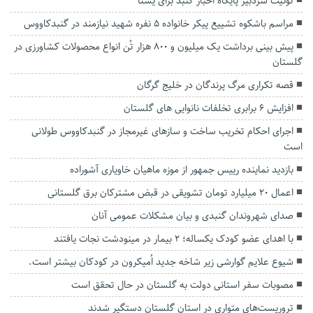
توئیت سردبیر پایگاه اخبار گنبد برای یسنا
مراسم باشکوه تشییع پیکر خانواده ۵ نفره شهید نیازمند در گنبدکاووس
پیش بینی برداشت یک میلیون و ۸۰۰ هزار تُن انواع محصولات کشاورزی در
گلستان
قصه تکراری مرگ پرندگان در خلیج گرگان
افزایش ۶ برابری تخلفات نانوایی های گلستان
اجرای احکام تخریب ساخت و سازهای غیرمجاز در گنبدکاووس طولانی
است
بازدید نماینده رییس جمهور از موزه ماهیان خاویاری آشوراده
اعمال ۲۰ میلیارد تومان تشویقی در قبض مشترکان برق گلستانی
صدای شهروندان گنبدی و بیان مشکلات عمومی آنان
با اهدای عضو کودک یکساله؛ 2 بیمار در مینودشت نجات یافتند
شیوع علایم گوارشی زیر شاخه جدید اُمیکرون در کودکان بیشتر است.
مصوبات سفر استانی دولت به گلستان در حال تحقق است
تروریست‌های متواری در استان گلستان دستگیر شدند