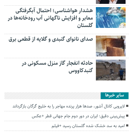
هشدار هواشناسی؛ احتمال آبگرفتگی
معابر و افزایش ناگهانی آب رودخانه‌ها در
گلستان
صدای نانوای گنبدی و گلایه از قطعی برق
حادثه انفجار گاز منزل مسکونی در
گنبدکاووس
سایر خبرها
لایروبی کانال آشور، صدها هزار پرنده مهاجر را به خلیج گرگان بازگرداند
پیش‌بینی دقیق: ایران در دور دوم جام جهانی قطر +عکس
امید به سد خشک شده گلستان رسید +فیلم