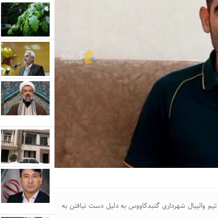
م والیبال شهرداری گنبدکاووس به دلیل دست نیافتن به