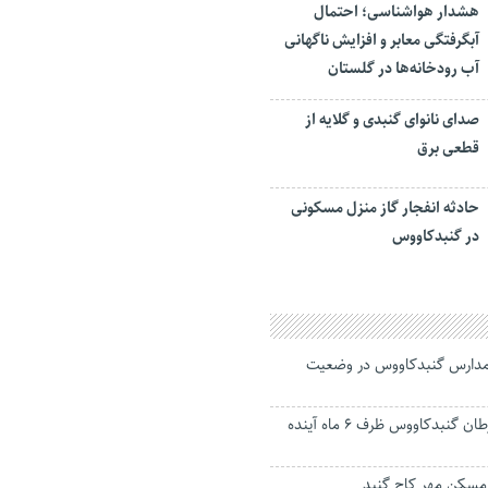
هشدار هواشناسی؛ احتمال
آبگرفتگی معابر و افزایش ناگهانی
آب رودخانه‌ها در گلستان
صدای نانوای گنبدی و گلایه از
قطعی برق
حادثه انفجار گاز منزل مسکونی
در گنبدکاووس
دارس گنبدکاووس در وضعیت
مرکز غربالگری سرطان گنبدکاووس ظرف ۶ ماه آینده
مسکن مهر کاج گنبد