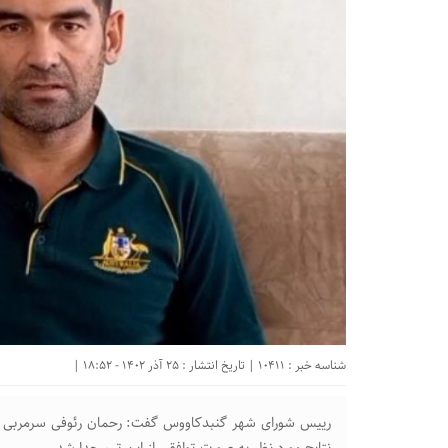
شناسه خبر : 10411 | تاریخ انتشار : 25 آذر 1402 - 18:52 |
رییس شورای شهر گنبدکاووس گفت: رحمان رئوفی سرمربی تی