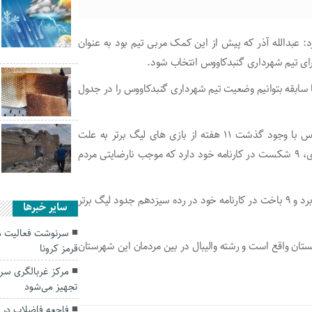
د: عبدالله آذر که پیش از این کمک مربی تیم بود به عنوان
برای تیم شهرداری گنبدکاووس انتخاب شود.
 با سابقه بتوانیم وضعیت تیم شهرداری گنبدکاووس را در جدول
رییس شورای شهر گنبدکاووس گفت: تیم شهرداری گنبدکاووس با وجود گذشت ۱۱ هفته از بازی های لیگ برتر به علت
مصدومیت های بازیکنان و بدشانسی در مقابل کسب ۲ پیروزی، ۹ شکست در کارنامه خود دارد که موجب نارضایتی مردم
تیم شهرداری گنبدکاووس با هفت امتیاز از ۱۱ بازی و داشتن ۲ برد و ۹ باخت در کارنامه خود در رده سیزدهم جدود لیگ برتر
سایر خبرها
سرنوشت فعالیت م
در شرق استان گلستان واقع است و رشته والیبال در بین مردمان این شهرستان
قرمز کرونا
تجهیز می‌شود
فاجعه فاضلاب در 