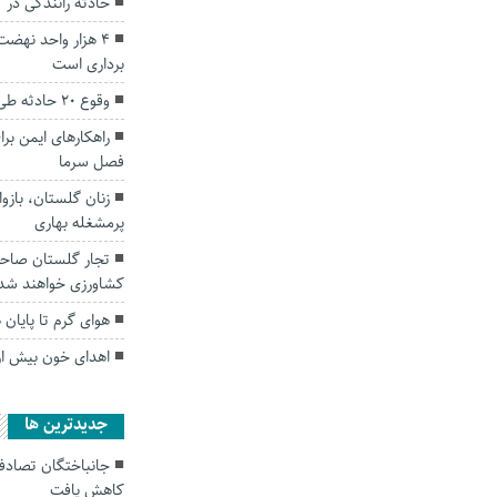
حادثه رانندگی در گلستان ۴ کشت
۴ هزار واحد نهض
برداری است
وقوع ۲۰ حادثه طی دو روز گذشته در گلستان
راهکارهای ایمن بر
فصل سرما
زنان گلستان، بازو
پرمشغله بهاری
تجار گلستان صاحب
کشاورزی خواهند شد
هوای گرم تا پایان
اهدای خون بیش از ۱۸ هزار نفر در گلست
جديدترين ها
کاهش یافت