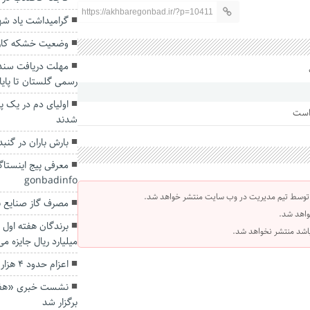
https://akhbaregonbad.ir/?p=10411
گرامیداشت یاد شه
وضعیت خشکه کاری
مهلت دریافت سند 
رسمی گلستان تا پای
اولیای دم در یک 
 است
شدند
بارش باران در گنبدکاووس ۳۹ د
معرفی پیج اینستا
gonbadinfo
 توسط تیم مدیریت در وب سایت منتشر خواهد شد.
مصرف گاز صنایع 
واهد شد.
 باشد منتشر نخواهد شد.
میلیارد ریال جایزه می
اعزام حدود ۴ هزار گلستانی به حج تمتع ۱۴۰۲
نشست خبری «هفته
برگزار شد