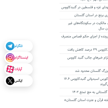
دای غزه و فلسطین در گنبدکاووس
 برنج در استان گلستان
مالکیت در سکونتگاه‌های غیر
ان سال
پرونده از اجرای حکم قصاص منصرف
تلگرام
رصد کاهش یافت
اینستاگرام
گرام خبرهای جالب گنبد کاووس
آپارات
بزرگ گلستان محدود شد
برندگان هفته اول کورس اسبدوانی گنبدکاووس ۱۶.۶
ایکس
‌گیرند
 قرآن و عترت استان گلستان»