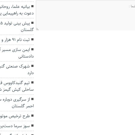
بیانیه علما، روحا
دعوت به راهپیمایی پ
گلستان
ثبت نام ۹۱ هزار و ۵۹۱ گلستانی در طرح مسکن ملی
ایمن سازی مسیر آب
دادستانی
شهرک صنعتی گنبد
دارد
تیم گنبدکاووس قه
ساحلی کیش گیمز ش
از سرگیری دوباره
احمر گلستان
طرح ترخیص موتور
سوز سرما دست‌برد