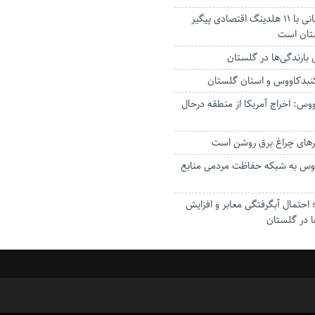
استاندار: بابک زنجانی با ۱۱ هلدینگ اقتصادی پیگیر
ستان است
گنبدکاووس و استان گلستان
وس: اخراج آمریکا از منطقه درحال
رهای چراغ برق روشن است
اووس به شبکه حفاظت مردمی منابع
حتمال آبگرفتگی معابر و افزایش
ا در گلستان