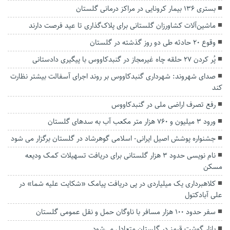
بستری ۱۳۶ بیمار کرونایی در مراکز درمانی گلستان
ماشین‌آلات کشاورزان گلستانی برای پلاک‌گذاری تا عید فرصت دارند
وقوع ۲۰ حادثه طی دو روز گذشته در گلستان
پُر کردن ۲۷ حلقه چاه غیرمجاز در گنبدکاووس با پیگیری دادستانی
صدای شهروند: شهرداری گنبدکاووس بر روند اجرای آسفالت بیشتر نظارت
کند
رفع تصرف اراضی ملی در گنبدكاووس
ورود ۳ میلیون و ۷۶۰ هزار متر مکعب آب به سد‌های گلستان
جشنواره پوشش اصیل ایرانی- اسلامی گوهرشاد در گلستان برگزار می شود
نام نویسی حدود ۳ هزار گلستانی برای دریافت تسهیلات کمک ودیعه
مسکن
کلاهبرداری یک میلیاردی در پی دریافت پیامک «شکایت علیه شما» در
علی آبادکتول
سفر حدود ۱۰۰ هزار مسافر با ناوگان حمل و نقل عمومی گلستان
بازار گوشت قرمز در گلستان متعادل می‌شود