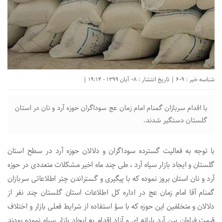
شناسه خبر : 609 | تاریخ انتشار : 08 آبان 1399 - 19:14 |
با اقدام سربازان گمنام امام زمان عج سوداگران حوزه آرد و نان در استان
گلستان دستگیر شدند.
با توجه به فعالیت گسترده سوداگران و دلالان حوزه آرد در سطح استان
گلستان و ایجاد بازار سیاه آرد ، طی چند ماه اخیر مشکلات متعددی در حوزه
آرد و نان استان بروز نموده که با پیگیری و گستراندن چتر اطلاعاتی سربازان
گمنام آقا امام زمان عج در اداره کل اطلاعات استان گلستان چند نفر از
دلالان و متخلفین این حوزه که با سؤ استفاده از شرایط فعلی بازار و اختلاف
قیمت فراوان بین آرد یارانه ای و آزاد اقدام به ایجاد بازار سیاه نموده بودند