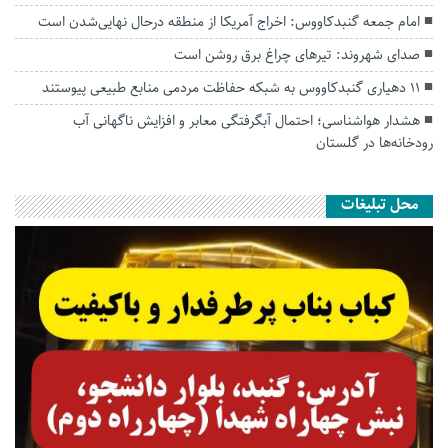
امام جمعه گنبدکاووس: اخراج آمریکا از منطقه درحال نهایی‌شدن است
صدای شهروند: تیرهای چراغ برق روشن است
۱۱ دهیاری گنبدکاووس به شبکه حفاظت مردمی منابع طبیعی پیوستند
هشدار هواشناسی؛ احتمال آبگرفتگی معابر و افزایش ناگهانی آب
رودخانه‌ها در گلستان
محل تبلیغات