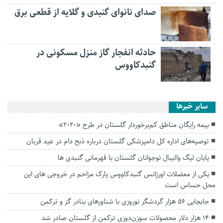
صدای نانوای گنبدی و گلایه از قطعی برق
حادثه انفجار گاز منزل مسکونی در
گنبدکاووس
سایر خبرها
بیمه رایگان مناطق کم‌برخوردار گلستان در طرح «۲۰۲۰»
توصیه‌های اداره کل دامپزشکی گلستان درباره ذبح دام در عید قربان
پایان لیگ والیبال نوجوانان گلستان با قهرمانی گنبدی ها
یکی از معضلات اورژانس گنبدکاووس پارک مزاحم در خروجی های این
محل حساس است
جابجایی ۵۶ هزار گردشگر نوروزی با شناور‌های بنادر گز و ترکمن
۱۴ هزار دلار محصولات سوزن‌دوزی ترکمن از گلستان صادر شد