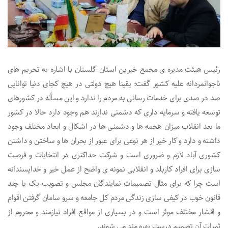
رئیس هیئت مدیره ی مجمع خیرین استان گلستان با اشاره به تحریم های
ناجوانمردانه علیه کشور گفت؛ یقینا هیچ دولتی در هیچ کجای دنیا توانایی
صد در صدی برای خدمات رسانی به مردم را ندارد و این مسأله در کشورهای
توسعه یافته و سرمایه داری که دشمنی ندارند هم وجود دارد حالا در کشور
ما بعد انقلاب میزان هجمه ها و دشمنی ها در اشکال و ابعاد مختلف وجود
داشته و دارد و کار خیر از هر نوعی برای عبور از بحران ها و ساختن و داشتن
کشوری آباد لازم و ضروری است و شرکت حداکثری در انتخابات و فرصت
سازی برای افراد کاربلد و انقلابی نمونه ی واضح از عمل خیر و خداپسندانه
است چرا که برای مثال تصمیمات نمایندگان مجلس و تصویب یک یا چند
قانون خوب در کیفی سازی زندگی مردم کل جامعه و سرو سامان گرفتن اقوام
و اقشار مختلف موثر است و در بسیاری از مواقع افراد نیازمند و محروم از
ثمرات آن تصمیم درست بهره مند می شوند.