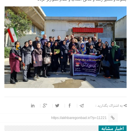
به اشتراک بگذارید :
https://akhbaregonbad.ir/?p=11221
اخبار مشابه