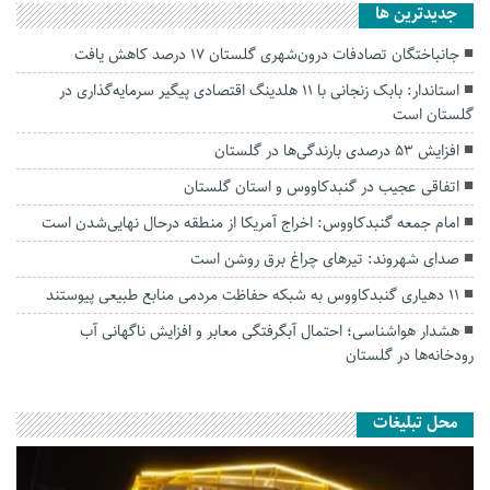
جديدترين ها
جانباختگان تصادفات درون‌شهری گلستان ۱۷ درصد کاهش یافت
استاندار: بابک زنجانی با ۱۱ هلدینگ اقتصادی پیگیر سرمایه‌گذاری در
گلستان است
افزایش ۵۳ درصدی بارندگی‌ها در گلستان
اتفاقی عجیب در‌ گنبدکاووس و استان گلستان
امام جمعه گنبدکاووس: اخراج آمریکا از منطقه درحال نهایی‌شدن است
صدای شهروند: تیرهای چراغ برق روشن است
۱۱ دهیاری گنبدکاووس به شبکه حفاظت مردمی منابع طبیعی پیوستند
هشدار هواشناسی؛ احتمال آبگرفتگی معابر و افزایش ناگهانی آب
رودخانه‌ها در گلستان
محل تبلیغات