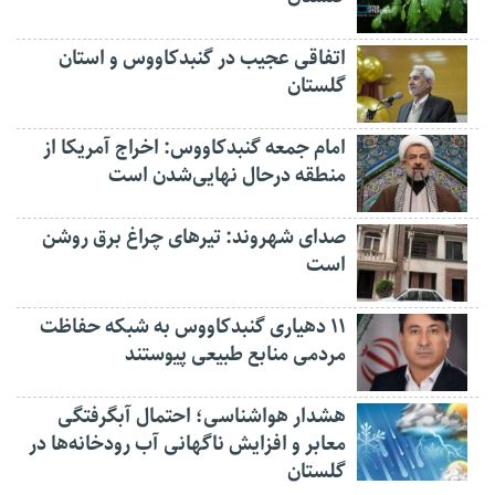
اتفاقی عجیب در‌ گنبدکاووس و استان
گلستان
امام جمعه گنبدکاووس: اخراج آمریکا از
منطقه درحال نهایی‌شدن است
صدای شهروند: تیرهای چراغ برق روشن
است
۱۱ دهیاری گنبدکاووس به شبکه حفاظت
مردمی منابع طبیعی پیوستند
هشدار هواشناسی؛ احتمال آبگرفتگی
معابر و افزایش ناگهانی آب رودخانه‌ها در
گلستان