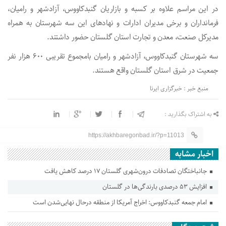
در این مراسم علاوه بر کسبه و بازاریان گنبدکاووس، آزادشهر و رامیان،
فرمانداران و برخی مدیران ادارات و نهادهای این سه شهرستان به همراه
مدیرکل صنعت، معدن و تجارت استان گلستان حضور داشتند.
سه شهرستان گنبدکاووس، آزادشهر و رامیان بامجموع تقریبی ۶۰۰ هزار نفر
جمعیت در شرق استان گلستان واقع هستند.
منبع خبر : خبرگزاری ایرنا
به اشتراک بگذارید :
https://akhbaregonbad.ir/?p=11013
اخبار مشابه
جانباختگان تصادفات درون‌شهری گلستان ۱۷ درصد کاهش یافت
افزایش ۵۳ درصدی بارندگی‌ها در گلستان
امام جمعه گنبدکاووس: اخراج آمریکا از منطقه درحال نهایی‌شدن است