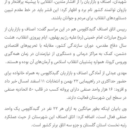
شهیدان، اصناف و بازاریان را از اقشار متدین، انقلابی با پیشینه پرافتخار و از
بازوان توانمند کشور نام برد و اظهار کرد: این قشر باید در خط مقدم تبیین
دستاوردهای انقلاب برای مردم و جوانان باشند.
رییس اتاق اصناف گنبدکاووس هم در این مراسم گفت: اصناف و بازاریان از
شروع مبارزات امام خمینی (ره) علیه رژیم پهلوی، ایام پیروزی انقلاب، هشت
سال دفاع مقدس، دوران سازندگی کشور، مقابله با تحریم‌های اقتصادی
دشمن، کمک به مراکز درمانی و دستگیری از نیازمندان در زمان همه‌گیری
ویروس کرونا، همواره پشتیبان انقلاب اسلامی و آرمان‌های آن بوده و هستند.
مهدی عبدلی از آمادگی اصناف و بازاریان گنبدکاووس به همراه خانواده برای
حضور حداکثری در راهپیمایی ۲۲ بهمن و انتخابات ۱۱ اسفند امسال خبر داد
و افزود: ۱۶ هزار واحد صنفی دارای پروانه کسب در قالب ۵۰ اتحادیه صنفی
در سطح این شهرستان فعالیت دارند.
وی بابیان اینکه بطور میانگین به ازای هر ۲۲ نفر در گنبدکاووس یک واحد
صنفی فعال است، اضافه کرد: اتاق اصناف این شهرستان از حیث عملکرد
رتبه نخست استان گلستان و جزو سه اتاق برتر کشور است.