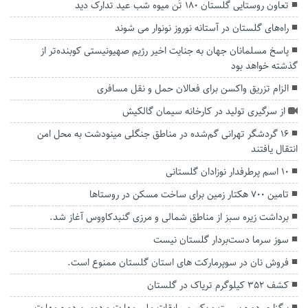
تعاون روستایی گلستان ۱۸۰ تُن میوه شب عید تدارک دید
راه‌های گلستان در آستانه نوروز نونوار می شوند
پاسخ مسلمانان جهان به جنایت اخیر رژیم صهیونیستی کوبنده‌تر از
گذشته خواهد بود
الزام تزریق واکسن برای فعالان حمل و نقل مسافری
از سرگیری تولید در کارخانه سیمان گالکیش
۱۶ گردشگر تهرانی گم‌شده در مناطق جنگلی مینودشت به محل امن
انتقال یافتند
۱۰ اسم پرطرفدار نوزادان گلستانی
تامین ۷۰۰ هکتار زمین برای ساخت مسکن در روستا‌ها
برداشت زیره سبز از مناطق شمالی و مرزی گنبدکاووس آغاز شد.
سوز سرما دست‌بردار گلستان نیست
فروش نان در سوپرمارکت های استان گلستان ممنوع است.
کشف ۳۵۲ کیلوگرم تریاک در گلستان
برگزاری دوره بیست و یکم مسابقات ملی مهارت و دومین دوره مهارت