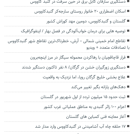
دستگیری سارقان کابل برق در حین سرقت در گنبد کاووس
اسکان اضطراری ۲۰ خانوار روستای سارجه‌کر گنبدکاووس
گلستان و گنبدکاووس، دومین مهد کوراش کشور
توصیه هایی برای درمان خواب‌آلودگی در فصل بهار / اینفوگرافیک
تقاطع امام خمینی شمالی – آرش، خطرناک‌ترین تقاطع شهر گنبدکاووس
با تصادفات متعدد + ویدیو
فرار قاچاقچیان با رهاکردن محموله سیگار در مرز اینچه‌برون
دستگیری زورگیران خشن در گرگان/ 8 نفر تاکنون دستگیر شدند
علاج بخشی خلیج گرگان رویا، اما نزدیک به واقعیت
دهک‌های یارانه بگیر تغییر می‌کند‌
ثبت حدود ۱۵ میلیون تردد از اول شهریور در گلستان
اعزام ۱۰۰ زائر گنبدی به مناطق عملیاتی غرب کشور
آغاز معاینه فنی کمباین های گلستان
۱۷ حلقه چاه آب آشامیدنی در گنبدکاووس وارد مدار شد