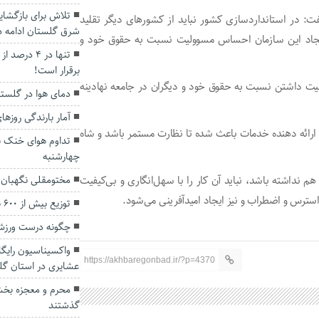
تلاش برای بازگشای
ت: در استانداردسازی کشور نباید از کشورهای دیگر تقلید
شرق گلستان ادامه دا
ه ایجاد این سازمان احساس مسوولیت نسبت به حقوق خود و
تنها در ۴ د
برقرار است!
یت داشتن نسبت به حقوق خود و دیگران در جامعه نهادینه
دمای هوا در گلستان به ۵۰ درج
آمار بارندگی روزه
رائه دهنده خدمات باعث شده تا نظارت مستمر باشد و شاه
تداوم هوای خنک به
چهارشنبه
م نداشته باشد، نباید آن کار را با سهل‌انگاری و بی‌کیفیت
مختومقلی نگهبان 
استرس و اضطراب و نیز ایجاد امیدآفرینی می‌شود.
توزیع بیش از ۶۰۰ هزار انواع نهال در گلستان
چگونه درست ورزش 
واکسیناسیون رایگ
https://akhbaregonbad.ir/?p=4370
عشایری در استان گل
محرم و معجزه بخش
گذشتند