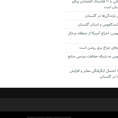
استاندار: بابک زنجانی با ۱۱ هلدینگ اقتصادی پیگیر
ستان است
گنبدکاووس و استان گلستان
وس: اخراج آمریکا از منطقه درحال
رهای چراغ برق روشن است
اووس به شبکه حفاظت مردمی منابع
حتمال آبگرفتگی معابر و افزایش
ا در گلستان