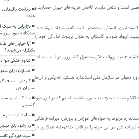
خصصی است و تلاش دارد با کاهش هزینه‌های جبران خسارت و
پرداخت باقیمانده 
هفته
بازاریابی به سبک 
ه کمبود نیروی انسانی متخصص است که پیشنهاد می‌شود در
مشکلات نبود سرویس
فیت ایجاد شود و گلستان به عنوان پایلوت آمادگی خود را
آیا خیابان‌های طا
یکطرفه می‌شوند؟
گذشته هشت پروانه حلال محصول کشاورزی در استان صادر
تداوم خنکی هوا در
خسارت باران شدید آ
 تحولی در سازمان ملی استاندارد هستیم که یکی از آن‌ها
کوردزنی مصرف گاز
سی ان جی
 کالا و خدمات سرعت بیشتری داشته باشیم که در این حوزه
خشک شدن محصول 
گلستان
سایت ثبت نام مسک
اندارد مربوط به حوزه‌های آموزش و پرورش، میراث فرهنگی
رد رشوه پنج میلیا
ورات لازم در این حوزه را در قالب تفاهم‌نامه همکاری در
سرماخوردگی تابست