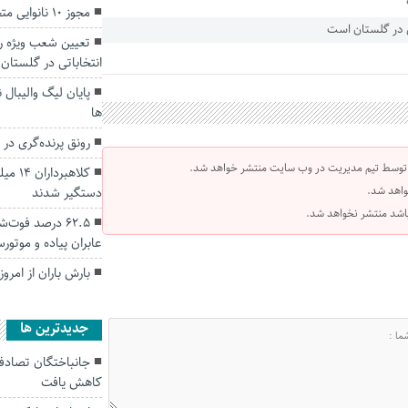
مجوز ۱۰ نانوایی متخلف در استان گلستان باطل شد
تعیین شعب ویژه ر
انتخاباتی در گلستان
پایان لیگ والیبال 
ها
رونق پرنده‌گری در
 توسط تیم مدیریت در وب سایت منتشر خواهد شد.
کلاهبر
واهد شد.
دستگیر شدند
 باشد منتشر نخواهد شد.
۶۲.۵ درصد فوت
عابران پیاده و موتور
بارش باران از امرو
جديدترين ها
کاهش یافت