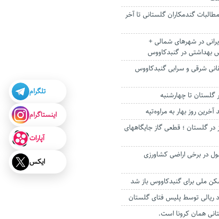
مطالبات گندمکاران گلستانی تا آخر
ایرانی در شهرهای شمالی +
 بهداشتی در گنبدکاووس
لقانی شرقی و سرابی گنبدکاووس
تلگرام
 گلستان تا چهارشنبه
خرین روز بهار به مراوه‌تپه
اینستاگرام
 در گلستان ؛ قطعی گاز جایگاههای
آپارات
در برخی اراضی کشاورزی
ایکس
ن ملی برای گنبدکاووس باز شد
رد ریالی توسط پلیس فتای گلستان
انی همان کرونا است.