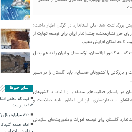
ست.
ایش بزرگداشت هفته ملی استاندارد در گرگان اظهار داشت:
ی خزر نشان‌دهنده چشم‌انداز ایران برای توسعه تجارت از
ت تا حد امکان افزایش دهیم.
شرق دریای خزر به طول ۹۲۶ کیلومتر است که سه کشور قزاقستان، ترکمنستان و ایران را به هم وصل
 و بازرگانی با کشورهای همسایه، باید گلستان را در مسیر
.
سایر خبرها
ن در راستای فعالیت‌های منطقه‌ای و ارتباط با کشورهای
ثبت‌نام قطعی انت
قه‌ای استانداردسازی، ارزیابی انطباق، تایید صلاحیت و
۱۱۲ نفر رسید
۸۲۰ میلیارد ریال زکات در گلستان جمع‌آوری شد
اندارد گلستان برای توسعه امورات و ماموریت‌های سازمانی
امام جمعه گنبدکاو
حقانیت ملت ایران ا