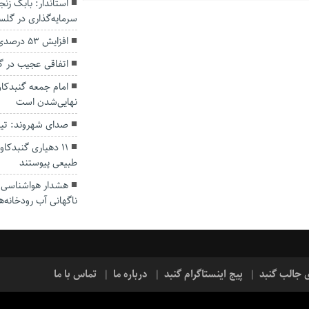
سرمایه‌گذاری در گل
افزایش ۵۳ درصدی بارندگی‌ها در گلستان
اتفاقی عجیب در‌ 
امام جمعه گنبدکاو
نهایی‌شدن است
صدای شهروند: تی
۱۱ دهیاری گنبدک
طبیعی پیوستند
هشدار هواشناسی؛ ا
ناگهانی آب رودخانه‌ه
ی جالب گنبد
پیج اینستاگرام گنبد
درباره ما
تماس با ما