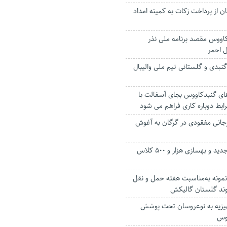
 از پرداخت زکات به کمیته امداد
اووس مقصد برنامه ملی نذر
 احمر
نبدی و گلستانی تیم ملی والیبال
های گنبدکاووس بجای آسفالت با
ایط دوباره کاری فراهم می شود
ه سیرجانی مفقودی در گرگان به آغوش
افتتاح ۵۵ مدرسه جدید و بهسازی هزار و ۵۰۰ کلاس
 نمونه به‌مناسبت هفته حمل و نقل
یوند گلستان گالیکش
سری جهیزیه به نوعروسان تحت پوشش
ووس