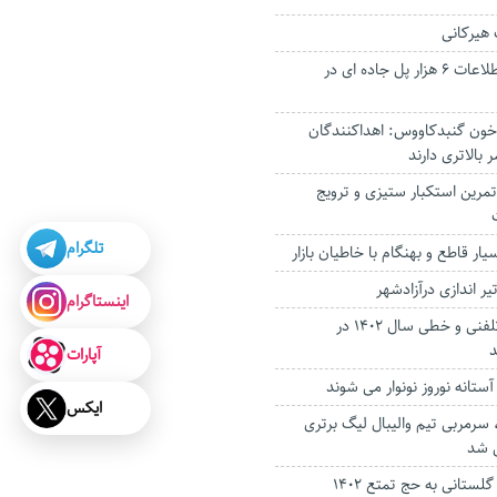
هیرکانی
طرح رصد و ثبت اطلاعات ۶ هزار پل جاده ای در
ل خون گنبدکاووس: اهداکنندگان
الاتری دارند
یی ۱۳ آبان تمرین استکبار ستیزی و ترویج
تلگرام
یار قاطع و بهنگام با خاطیان بازار
ر اندازی درآزادشهر
اینستاگرام
نرخ کرایه تاکسی تلفنی و خطی سال 1402 در
د
آپارات
آستانه نوروز نونوار می شوند
ایکس
رمربی تیم والیبال لیگ برتری
 شد