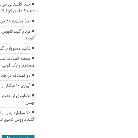
دهند؟ +اینفوگرافیک
اخذ مالیات ۲۵ درصدی از طلا صحت ندارد
کردند
تاکید مسوولان گنب
مصدوم و یک فوتی +
دو تصادف در جاده‌های گ
آبیاری ۱۰ هکتار از شالیزار‌های آزادشهر با فاضلاب
بهمن
۷۰ میلیارد ریال ا
گنبدکاووس تامین ش