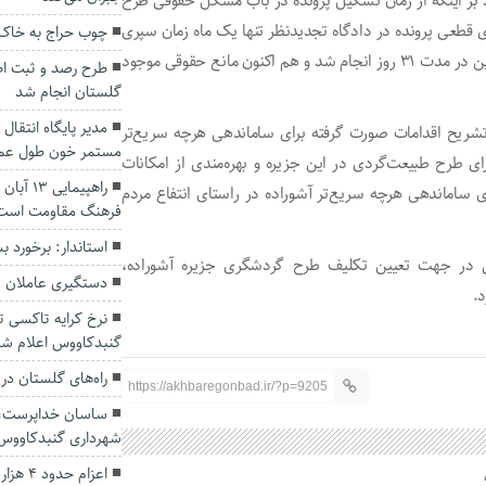
 بر اینکه از زمان تشکیل پرونده در باب مشکل حقوقی طرح
قطعی پرونده در دادگاه تجدیدنظر تنها یک ماه زمان سپری
چوب حراج به خاک 
شد، گفت: تمامی فرآیندها و تشریفات قانونی این پرونده سنگین در مدت ۳۱ روز انجام شد و هم اکنون مانع حقوقی موجود
گلستان انجام شد
مدیر پایگاه انتقا
 تشریح اقدامات صورت گرفته برای ساماندهی هرچه سریع‌تر
مستمر خون طول عمر ب
 طرح طبیعت‌گردی در این جزیره و بهره‌مندی از امکانات
راهپیما
ای ساماندهی هرچه سریع‌تر آشوراده در راستای انتفاع مردم
فرهنگ مقاومت است
استاندار: برخورد بس
ئی در جهت تعیین تکلیف طرح گردشگری جزیره آشوراده،
دستگیری عاملان تی
د.
گنبدکاووس اعلام ش
راه‌های گلستان در 
https://akhbaregonbad.ir/?p=9205
ساسان خداپرست، س
شهرداری گنبدکاووس
اعزام حدود ۴ هزار گلستانی به حج تمتع ۱۴۰۲