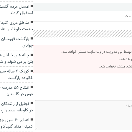
امسال مردم گلستان
استقبال کردند
 است
مناطق مرزی گنبدک
خدمت داوطلبان هلال
بازگشت قهرمانان گ
جوانان
 توسط تیم مدیریت در وب سایت منتشر خواهد شد.
چاله های خیابان 
واهد شد.
بتن پر می شوند و شر
 باشد منتشر نخواهد شد.
کودک ۴ سال
خانواده بازگشت
درس در گلستان
تجلیل از رانندگان
در کارخانه سیمان پ
اهدای ۴٠ 
کمیته امداد گنبدکا