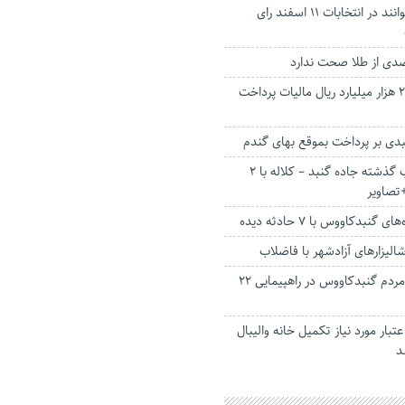
چند گلستانی می‌توانند در انتخابات ۱۱ اسفند رای
مردم گنبدکاووس ۲ هزار میلیارد ریال مالیات پرداخت
دی بر پرداخت بموقع بهای گندم
صحنه تصادف شب گذشته جاده گنبد – کلاله با ۲
تصاویر
نبدکاووس با ۷ حادثه دیده
تصاویری از حضور مردم گنبدکاووس در راهپیمایی ۲۲
ز اعتبار مورد نیاز تکمیل خانه والیبال
د