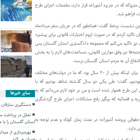
روکه که در جزیره آشوراده قرار دارد، مقدمات اجرای طرح
این نشست برخط گفت: همانطور که در جریان سفر مردادماه
اکید کردم که در صورت لزوم اختیارات قانونی برای پیشبرد
 نیز تاکید می‌کنم که مجموعه دادگستری استان گلستان پس
ه‌ها نیز وفق موازین قانونی، مساعدت‌های لازم را به بخش
انتفاع آن به مردم استان گلستان برسد.
آیت الله سیدکاظم نورمفیدی، نماینده ولی فقیه در استان نیزبا بیان اینکه بیش از ۲۰ سال بود که ما در دولت‌های مختلف
ودیم، گفت: طی یکی دو سال گذشته شاهد بودیم که با
 این طرح هموار شده است و من بر خود لازم می‌دانم که به
سایر خبرها
ریه و قضائیه که پیگیر رفع مشکلات اجرای طرح گردشگری
دستگیری سارقان س
تعلل در پرداخت م
وقی پرونده آشوراده در مدت زمان کوتاه و عدم توجه به
استان گلستان را با 
 دارد.
بهره‌برداری از مید
جبران می‌کند