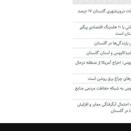
جانباختگان تصادفات درون‌شهری گلستان ۱۷ درصد
استاندار: بابک زنجانی با ۱۱ هلدینگ اقتصادی پیگیر
ستان است
گنبدکاووس و استان گلستان
وس: اخراج آمریکا از منطقه درحال
رهای چراغ برق روشن است
اووس به شبکه حفاظت مردمی منابع
حتمال آبگرفتگی معابر و افزایش
ا در گلستان