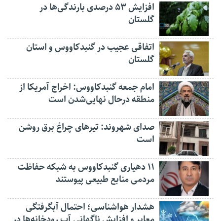
افزایش ۵۳ درصدی بارندگی‌ها در
گلستان
اتفاقی عجیب در‌ گنبدکاووس و استان
گلستان
امام جمعه گنبدکاووس: اخراج آمریکا از
منطقه درحال نهایی‌شدن است
صدای شهروند: تیرهای چراغ برق روشن
است
۱۱ دهیاری گنبدکاووس به شبکه حفاظت
مردمی منابع طبیعی پیوستند
هشدار هواشناسی؛ احتمال آبگرفتگی
معابر و افزایش ناگهانی آب رودخانه‌ها در